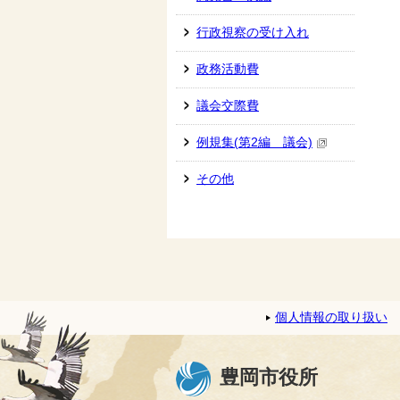
行政視察の受け入れ
政務活動費
議会交際費
例規集(第2編 議会)
その他
個人情報の取り扱い
豊岡市役所