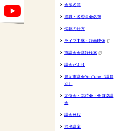
会派名簿
役職・各委員会名簿
傍聴の仕方
ライブ中継・録画映像
市議会会議録検索
議会だより
豊岡市議会YouTube（議員
別）
定例会・臨時会・全員協議
会
議会日程
提出議案