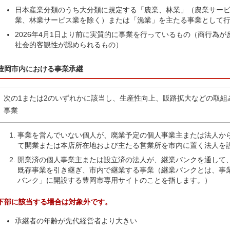
日本産業分類のうち大分類に規定する「農業、林業」（農業サー
業、林業サービス業を除く）または「漁業」を主たる事業として
2026年4月1日より前に実質的に事業を行っているもの（商行為
社会的客観性が認められるもの）
豊岡市内における事業承継
次の1または2のいずれかに該当し、生産性向上、販路拡大などの取組
事業
事業を営んでいない個人が、廃業予定の個人事業主または法人か
て開業または本店所在地および主たる営業所を市内に置く法人を
開業済の個人事業主または設立済の法人が、継業バンクを通して
既存事業を引き継ぎ、市内で継業する事業（継業バンクとは、事
バンク」に開設する豊岡市専用サイトのことを指します。）
下部に該当する場合は対象外です。
承継者の年齢が先代経営者より大きい