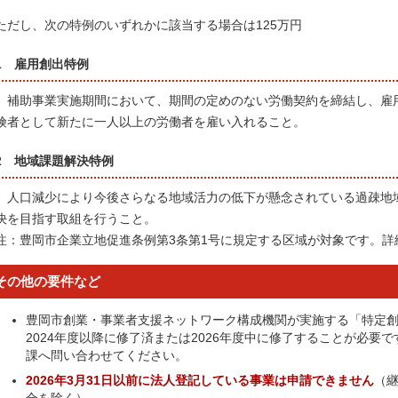
ただし、次の特例のいずれかに該当する場合は125万円
1 雇用創出特例
補助事業実施期間において、期間の定めのない労働契約を締結し、雇
険者として新たに一人以上の労働者を雇い入れること。
2 地域課題解決特例
人口減少により今後さらなる地域活力の低下が懸念されている過疎地
決を目指す取組を行うこと。
注：豊岡市企業立地促進条例第3条第1号に規定する区域が対象です。詳
その他の要件など
豊岡市創業・事業者支援ネットワーク構成機関が実施する「特定創
2024年度以降に修了済または2026年度中に修了することが必要
課へ問い合わせてください。
2026年3月31日以前に法人登記している事業は申請できません
（