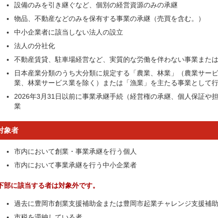
設備のみを引き継ぐなど、個別の経営資源のみの承継
物品、不動産などのみを保有する事業の承継（売買を含む。）
中小企業者に該当しない法人の設立
法人の分社化
不動産賃貸、駐車場経営など、実質的な労働を伴わない事業また
日本産業分類のうち大分類に規定する「農業、林業」（農業サー
業、林業サービス業を除く）または「漁業」を主たる事業として
2026年3月31日以前に事業承継手続（経営権の承継、個人保証
業
対象者
市内において創業・事業承継を行う個人
市内において事業承継を行う中小企業者
下部に該当する者は対象外です。
過去に豊岡市創業支援補助金または豊岡市起業チャレンジ支援補
市税を滞納している者