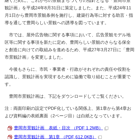
継ぐために、これからの景観まちづくりの指針となる「豊岡市景
観計画」を平成24年8月31日に策定しました。また、平成24年11
月1日から豊岡市景観条例を施行し、建築行為等に対する助言・指
導を通して豊岡らしい景観への誘導を図っています。
市では、屋外広告物に関する事項において、広告景観モデル地
区等に関する事項を新たに定め、豊岡らしい景観のさらなる保全
と創造に向けての取組みを進めるため、平成27年3月27日に「豊岡
市景観計画」を変更しました。
今後もさらに、市民・事業者・行政がそれぞれの責任や役割を
認識し、景観計画を実現するために協働で取り組むことが重要で
す。
豊岡市景観計画は、下記をダウンロードしてご覧ください。
注：両面印刷の設定でPDF化している関係上、第1章から第4章お
よび資料編の表紙裏面（2ページ目）は白紙となっています。
豊岡市景観計画 表紙・目次 （PDF 1.2MB）
豊岡市景観計画 第1章 （PDF 612.0KB）