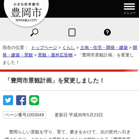
メニュー
現在の位置：
トップページ
>
くらし
>
土地・住宅・開発・建築
>
開
発・建築・景観
>
景観・屋外広告物
> 「豊岡市景観計画」を変更し
ました！
「豊岡市景観計画」を変更しました！
ページ番号1003049
更新日 平成30年5月23日
豊岡らしい景観を守り、育て、磨きをかけて、次の世代へ引き