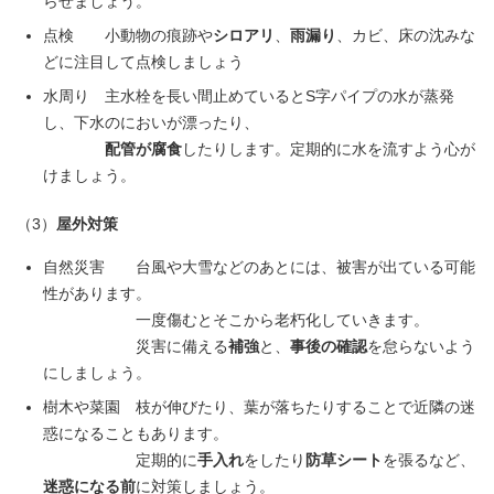
らせましょう。
点検 小動物の痕跡や
シロアリ
、
雨漏り
、カビ、床の沈みな
どに注目して点検しましょう
水周り 主水栓を長い間止めているとS字パイプの水が蒸発
し、下水のにおいが漂ったり、
配管が腐食
したりします。定期的に水を流すよう心が
けましょう。
（3）
屋外対策
自然災害 台風や大雪などのあとには、被害が出ている可能
性があります。
一度傷むとそこから老朽化していきます。
災害に備える
補強
と、
事後の確認
を怠らないよう
にしましょう。
樹木や菜園 枝が伸びたり、葉が落ちたりすることで近隣の迷
惑になることもあります。
定期的に
手入れ
をしたり
防草シート
を張るなど、
迷惑になる前
に対策しましょう。