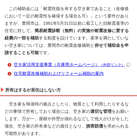
この補助金には「耐震性能を有する空き家であること（改修後
において一定の耐震性を確保する場合も可）」という要件があり
ますが、豊岡市は、1981年5月31日以前に着工した旧耐震基準の
住宅に対して、
簡易耐震診断（無料）の実施や耐震改修に要する
経費の一部を補助
する制度を設けています。基準を満たしていな
い空き家については、豊岡市の耐震改修補助と
併せて補助金を申
請することも可能
です。
空き家活用支援事業（兵庫県ホームページ）
（外部リンク）
住宅耐震改修補助およびリフォーム補助の案内
所有はするが居住はしない方
空き家を帰省時の拠点としたり、物置として利用したりするな
どの事情で所有しておく場合には、空き家の
適切な管理
をお願い
します。万が一、屋根や外壁が崩れるなどして他人がけがをした
場合、空き家の所有者などの責任となり、
損害賠償
を求められる
可能性があります。