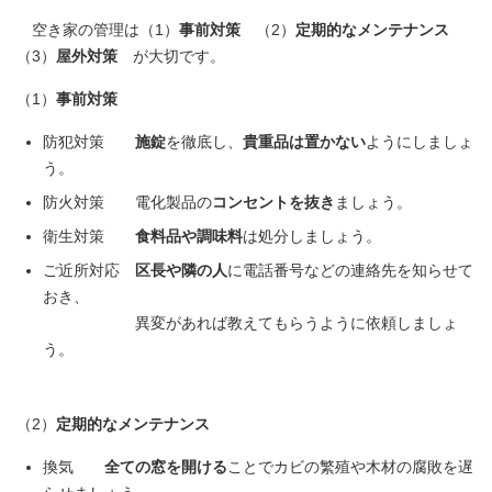
空き家の管理は（1）
事前対策
（2）
定期的なメンテナンス
（3）
屋外対策
が大切です。
（1）
事前対策
防犯対策
施錠
を徹底し、
貴重品は置かない
ようにしましょ
う。
防火対策 電化製品の
コンセントを抜き
ましょう。
衛生対策
食料品や調味料
は処分しましょう。
ご近所対応
区長や隣の人
に電話番号などの連絡先を知らせて
おき、
異変があれば教えてもらうように依頼しましょ
う。
（2）
定期的なメンテナンス
換気
全ての窓を開ける
ことでカビの繁殖や木材の腐敗を遅