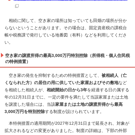
相続に関して、空き家の場所は知っていても田畑の場所が分か
らないということがあります。その場合は、固定資産税の課税台
帳や税務課で発行している地番図（有料）などを利用してくださ
い。
空き家の譲渡所得の最高3,000万円特別控除（所得税・個人住民税
の特例措置）
空き家の発生を抑制するための特例措置として、
被相続人（亡
くなられた方）の居住の用に供していた家屋およびその敷地
など
を相続した相続人が、
相続開始の日から3年
を経過する日の属する
年の12月31日までに、一定の要件を満たして当該家屋または土地
を譲渡した場合には、当該
家屋または土地の譲渡所得から最高
3,000万円を特別控除
する制度が設けられています。
本特例措置の適用期間が2027年12月31日まで延長され、対象が
拡大されるなどの変更がありました。制度の詳細は、下部の外部