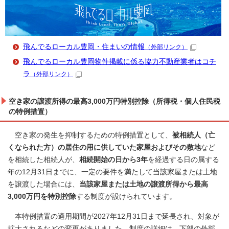
飛んでるローカル豊岡・住まいの情報
（外部リンク）
飛んでるローカル豊岡物件掲載に係る協力不動産業者はコチ
ラ
（外部リンク）
空き家の譲渡所得の最高3,000万円特別控除（所得税・個人住民税
の特例措置）
空き家の発生を抑制するための特例措置として、
被相続人（亡
くなられた方）の居住の用に供していた家屋およびその敷地
など
を相続した相続人が、
相続開始の日から3年
を経過する日の属する
年の12月31日までに、一定の要件を満たして当該家屋または土地
を譲渡した場合には、
当該家屋または土地の譲渡所得から最高
3,000万円を特別控除
する制度が設けられています。
本特例措置の適用期間が2027年12月31日まで延長され、対象が
拡大されるなどの変更がありました。制度の詳細は、下部の外部