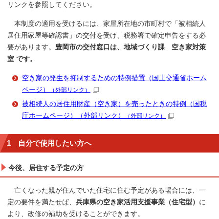
リンクを参照してください。
本制度の適用を受けるには、家屋所在地の市町村で「被相続人
居住用家屋等確認書」の交付を受け、税務署で確定申告をする必
要があります。
豊岡市の交付窓口は、地域づくり課 空き家対策
室 です。
空き家の発生を抑制するための特例措置（国土交通省ホーム
ページ）
（外部リンク）
被相続人の居住用財産（空き家）を売ったときの特例（国税
庁ホームページ）（外部リンク）
（外部リンク）
1 自分で使用したい方へ
今後、居住する予定の方
亡くなった親が住んでいた住宅に住む予定がある場合には、一
定の要件を満たせば、
兵庫県の空き家活用支援事業（住宅型）
に
より、改修の補助を受けることができます。