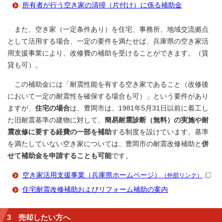
所有者が行う空き家の清掃（片付け）に係る補助金
また、空き家（一定条件あり）を住宅、事務所、地域交流拠点
として活用する場合、一定の要件を満たせば、兵庫県の空き家活
用支援事業により、改修費の補助を受けることができます。（賃
貸も可）。
この補助金には「耐震性能を有する空き家であること（改修後
において一定の耐震性を確保する場合も可）」という要件があり
ますが、
住宅の場合
は、豊岡市は、1981年5月31日以前に着工し
た旧耐震基準の建物に対して、
簡易耐震診断（無料）の実施や耐
震改修に要する経費の一部を補助
する制度を設けています。基準
を満たしていない空き家については、豊岡市の耐震改修補助と
併
せて補助金を申請することも可能
です。
空き家活用支援事業（兵庫県ホームページ）
（外部リンク）
住宅耐震改修補助およびリフォーム補助の案内
3 売却したい方へ