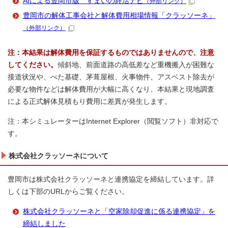
AIによる豊岡市版 すまいの終活ナビ
（外部リンク）
豊岡市の解体工事会社と解体費用相場情報「クラッソーネ」
（外部リンク）
注：本結果は解体費用を保証するものではありませんので、注意
してください。
傾斜地、前面道路の高低差など重機搬入が困難な
接道状況や、べた基礎、茅葺屋根、火事物件、アスベスト除去が
必要な物件などは解体費用が大幅に高くなり、本結果と現地調査
による正式解体見積もり費用に差異が発生します。
注：本シミュレーターはInternet Explorer（閲覧ソフト）非対応で
す。
株式会社クラッソーネについて
豊岡市は株式会社クラッソーネと連携協定を締結しています。詳
しくは下部のURLからご覧ください。
株式会社クラッソーネと「空家除却促進に係る連携協定」を
締結しました