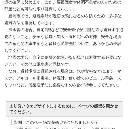
境の確保に努めます。また、要援護者や体調不良者の方のための
部屋なども可能な限り確保しています。
豊岡市では、避難場所が過密状態になるのを防ぐため、多様な
避難方法を推奨しています。
風水害の場合、自宅2階などで安全確保が可能な方は避難する必
要のないこと、安全な親戚・知人・近所宅への避難、安全な場所
での短期間の車中泊など多様な避難先について、あらかじめ検討
してください。
地震の場合、自宅に倒壊の危険がない場合は避難する必要はな
いこと、その他は風水害と同様です。
なお、避難場所に避難される場合は、水や食料などに加え、マ
スク、アルコール消毒液、体温計、使い捨てのビニール手袋、ス
リッパなど、感染症予防に必要なものを必ず持参してください。
より良いウェブサイトにするために、ページの感想を聞かせ
てください。
質問：このページの情報は役にたちましたか？