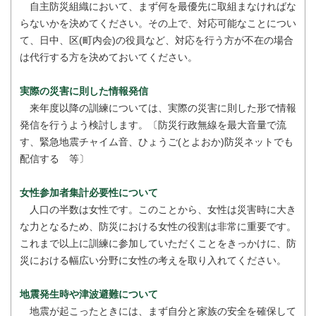
自主防災組織において、まず何を最優先に取組まなければな
らないかを決めてください。その上で、対応可能なことについ
て、日中、区(町内会)の役員など、対応を行う方が不在の場合
は代行する方を決めておいてください。
実際の災害に則した情報発信
来年度以降の訓練については、実際の災害に則した形で情報
発信を行うよう検討します。〔防災行政無線を最大音量で流
す、緊急地震チャイム音、ひょうご(とよおか)防災ネットでも
配信する 等〕
女性参加者集計必要性について
人口の半数は女性です。このことから、女性は災害時に大き
な力となるため、防災における女性の役割は非常に重要です。
これまで以上に訓練に参加していただくことをきっかけに、防
災における幅広い分野に女性の考えを取り入れてください。
地震発生時や津波避難について
地震が起こったときには、まず自分と家族の安全を確保して