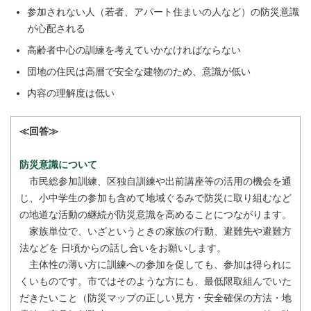
参加されない人（若者、アパート住まいの人など）の防災意識
が心配される
高齢者中心の訓練を考えていかなければならない
団地の住民は高層で安全な建物のため、意識が低い
内容の理解度は低い
≪回答≫
防災意識について
市民総参加訓練、区独自訓練や出前講座等の活用の機会を通
じ、小中学生の参加も含めて地域ぐるみで防災に取り組むなど
の地道な活動の継続が防災意識を高めることにつながります。
家族単位で、いざというときの家族の行動、避難先や避難方
法などを 日頃からの話し合いをお願いします。
主体性の薄い方に訓練への参加を促しても、参加は得られに
くいものです。市ではそのような方にも、最低限取組んでいた
だきたいこと（防災マップの正しい見方・安全確保の方法・地