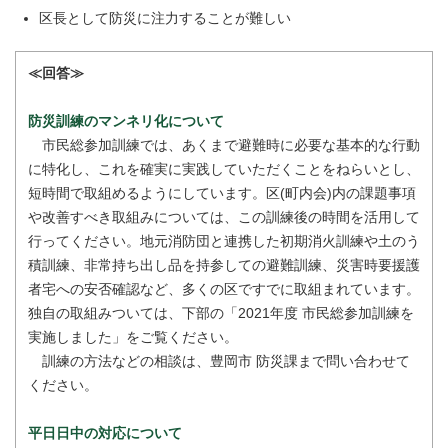
区長として防災に注力することが難しい
≪回答≫
防災訓練のマンネリ化について
市民総参加訓練では、あくまで避難時に必要な基本的な行動
に特化し、これを確実に実践していただくことをねらいとし、
短時間で取組めるようにしています。区(町内会)内の課題事項
や改善すべき取組みについては、この訓練後の時間を活用して
行ってください。地元消防団と連携した初期消火訓練や土のう
積訓練、非常持ち出し品を持参しての避難訓練、災害時要援護
者宅への安否確認など、多くの区ですでに取組まれています。
独自の取組みついては、下部の「2021年度 市民総参加訓練を
実施しました」をご覧ください。
訓練の方法などの相談は、豊岡市 防災課まで問い合わせて
ください。
平日日中の対応について