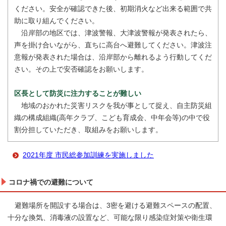
ください。安全が確認できた後、初期消火など出来る範囲で共
助に取り組んでください。
沿岸部の地区では、津波警報、大津波警報が発表されたら、
声を掛け合いながら、直ちに高台へ避難してください。津波注
意報が発表された場合は、沿岸部から離れるよう行動してくだ
さい。その上で安否確認をお願いします。
区長として防災に注力することが難しい
地域のおかれた災害リスクを我が事として捉え、自主防災組
織の構成組織(高年クラブ、こども育成会、中年会等)の中で役
割分担していただき、取組みをお願いします。
2021年度 市民総参加訓練を実施しました
コロナ禍での避難について
避難場所を開設する場合は、3密を避ける避難スペースの配置、
十分な換気、消毒液の設置など、可能な限り感染症対策や衛生環