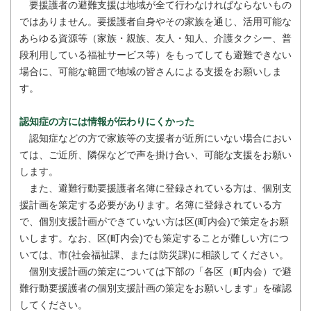
要援護者の避難支援は地域が全て行わなければならないもの
ではありません。要援護者自身やその家族を通じ、活用可能な
あらゆる資源等（家族・親族、友人・知人、介護タクシー、普
段利用している福祉サービス等）をもってしても避難できない
場合に、可能な範囲で地域の皆さんによる支援をお願いしま
す。
認知症の方には情報が伝わりにくかった
認知症などの方で家族等の支援者が近所にいない場合におい
ては、ご近所、隣保などで声を掛け合い、可能な支援をお願い
します。
また、避難行動要援護者名簿に登録されている方は、個別支
援計画を策定する必要があります。名簿に登録されている方
で、個別支援計画ができていない方は区(町内会)で策定をお願
いします。なお、区(町内会)でも策定することが難しい方につ
いては、市(社会福祉課、または防災課)に相談してください。
個別支援計画の策定については下部の「各区（町内会）で避
難行動要援護者の個別支援計画の策定をお願いします」を確認
してください。