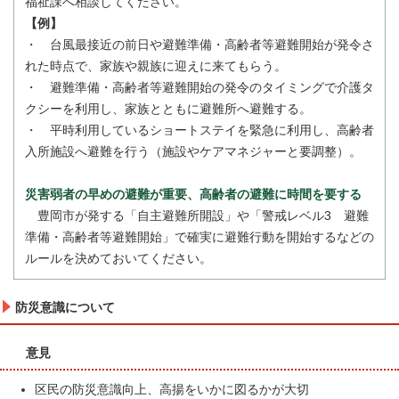
福祉課へ相談してください。
【例】
・ 台風最接近の前日や避難準備・高齢者等避難開始が発令さ
れた時点で、家族や親族に迎えに来てもらう。
・ 避難準備・高齢者等避難開始の発令のタイミングで介護タ
クシーを利用し、家族とともに避難所へ避難する。
・ 平時利用しているショートステイを緊急に利用し、高齢者
入所施設へ避難を行う（施設やケアマネジャーと要調整）。
災害弱者の早めの避難が重要、高齢者の避難に時間を要する
豊岡市が発する「自主避難所開設」や「警戒レベル3 避難
準備・高齢者等避難開始」で確実に避難行動を開始するなどの
ルールを決めておいてください。
防災意識について
意見
区民の防災意識向上、高揚をいかに図るかが大切