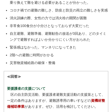
乗り換えて難を避ける必要があることが分かった。
コロナ禍での避難の難しさ、防疫と防災の両立の難しさを実感
消火訓練の際、女性の力では消火栓の開閉が困難
非常食100食分が小分けとなっておらず大変だった
自主避難、避難準備、避難勧告の放送が3回あり、どのタイミ
ングで避難すればよいか分かりにくい方がおられた
緊張感はなかった。マンネリになってきた
2階への避難に時間がかかる
災害物資補給路の確保・整備
≪回答≫
要援護者の支援について
区の自主防災活動、要援護者避難支援活動の支援策として、
一定の条件はありますが、避難誘導用の車いすなどの
資機材整
備補助事業
があります。ぜひ、活用を検討してください。