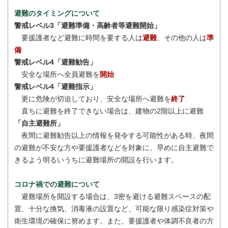
避難のタイミングについて
警戒レベル3「避難準備・高齢者等避難開始」
要援護者など避難に時間を要する人は
避難
、その他の人は
準
備
警戒レベル4「避難勧告」
安全な場所へ全員避難を
開始
警戒レベル4「避難指示」
更に危険が切迫しており、安全な場所へ避難を
終了
直ちに避難を終了できない場合は、建物の2階以上に避難
「自主避難所」
夜間に避難勧告以上の情報を発令する可能性がある時、夜間
の避難が不安な方や要援護者などを対象に、早めに自主避難で
きるよう明るいうちに避難場所の開設を行います。
コロナ禍での避難について
避難場所を開設する場合は、3密を避ける避難スペースの配
置、十分な換気、消毒液の設置など、可能な限り感染症対策や
衛生環境の確保に努めます。また、要援護者や体調不良者の方