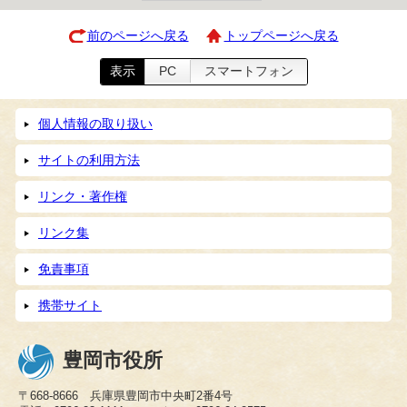
前のページへ戻る
トップページへ戻る
表示
PC
スマートフォン
個人情報の取り扱い
サイトの利用方法
リンク・著作権
リンク集
免責事項
携帯サイト
豊岡市役所
〒668-8666 兵庫県豊岡市中央町2番4号