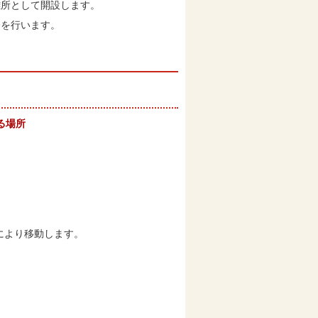
難所として開設します。
合を行います。
る場所
により移動します。