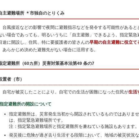
自主避難場所 ＊市独自のとりくみ
台風接近などの影響で夜間に避難指示などを発令する可能性があると
ない場合であっても、明るいうちに「自主避難」できるよう、指定緊急
目途に開設し、住民、特に要援護者の皆さんの
早期の自主避難に役立て
あらかじめ決めた避難先がない場合に活用する。
指定避難所（60カ所）災害対策基本法第49 条の7
設置者（市）
自宅が被災したことにより、自宅での生活が困難になった住民が
生活
指定避難所の開設について
指定避難所は、災害発生当初から開設されているものではありま
は、指定緊急避難場所です。
注：指定緊急避難場所と指定避難所を兼ねている施設もあります
発災後に危険が過ぎ去り生活する段階において、地域の被災状況