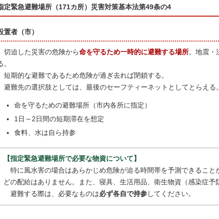
指定緊急避難場所（171カ所）災害対策基本法第49条の4
設置者（市）
切迫した災害の危険から
命を守るため一時的に避難する場所
。地震・
る。
短期的な避難であるため危険が過ぎ去れば閉鎖する。
避難先の選択肢としては、最後のセーフティーネットとしてとらえる
命を守るための避難場所（市内各所に指定）
1日～2日間の短期滞在を想定
食料、水は自ら持参
【指定緊急避難場所で必要な物資について】
特に風水害の場合はあらかじめ危険が迫る時間帯を予測できること
どの配給はありません。また、寝具、生活用品、衛生物資（感染症予
避難する際は、必要なものは
必ず各自で持参
してください。