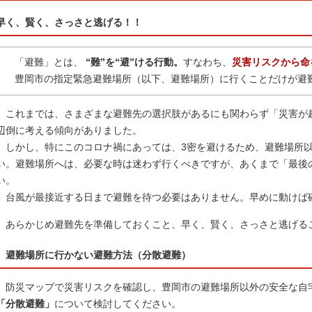
早く、賢く、さっさと逃げる！！
「避難」とは、
“難”を“避”ける行動。
すなわち、
災害リスクから命
豊岡市の指定緊急避難場所（以下、避難場所）に行くことだけが避
これまでは、さまざまな避難先の選択肢があるにも関わらず「災害が
辺倒に考える傾向がありました。
しかし、特にこのコロナ禍にあっては、3密を避けるため、避難場所以
い。避難場所へは、必要な時は迷わず行くべきですが、あくまで「最後
い。
台風が最接近する日まで避難を待つ必要はありません。早めに動けば
あらかじめ避難先を準備しておくこと、早く、賢く、さっさと逃げる
避難場所
に行かない避難方法（分散避難）
防災マップで災害リスクを確認し、豊岡市の避難場所以外の安全な自
「分散避難」
について検討してください。