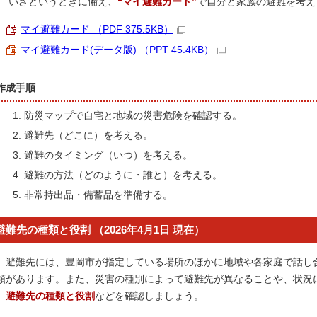
いざというときに備え、
“マイ避難カード”
で自分と家族の避難を考え
マイ避難カード （PDF 375.5KB）
マイ避難カード(データ版) （PPT 45.4KB）
作成手順
防災マップで自宅と地域の災害危険を確認する。
避難先（どこに）を考える。
避難のタイミング（いつ）を考える。
避難の方法（どのように・誰と）を考える。
非常持出品・備蓄品を準備する。
避難先の種類と役割 （2026年4月1日 現在）
避難先には、豊岡市が指定している場所のほかに地域や各家庭で話し
類があります。また、災害の種別によって避難先が異なることや、状況
避難先の種類と役割
などを確認しましょう。