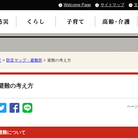
Welcome Page
サイトマップ
文
災
>
防災マップ・避難所
> 避難の考え方
避難の考え方
ページ
避難について