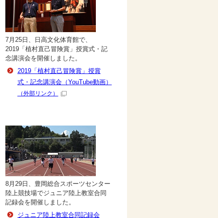
7月25日、日高文化体育館で、
2019「植村直己冒険賞」授賞式・記
念講演会を開催しました。
2019「植村直己冒険賞」授賞
式・記念講演会（YouTube動画）
（外部リンク）
8月29日、豊岡総合スポーツセンター
陸上競技場でジュニア陸上教室合同
記録会を開催しました。
ジュニア陸上教室合同記録会