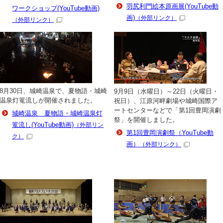
羽尻利門絵本原画展(YouTube動
ワークショップ(YouTube動画)
画)
（外部リンク）
（外部リンク）
8月30日、城崎温泉で、夏物語・城崎
9月9日（水曜日）～22日（火曜日・
温泉灯篭流しが開催されました。
祝日）、江原河畔劇場や城崎国際ア
ートセンターなどで「第1回豊岡演劇
城崎温泉 夏物語・城崎温泉灯
祭」を開催しました。
篭流し(YouTube動画)
（外部リン
第1回豊岡演劇祭（YouTube動
ク）
画）
（外部リンク）