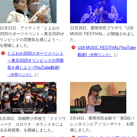
11月21日、アイティで「とよおか
12月26日、豊岡市民プラザで「U18
2020スポーツイベント～東京2020オ
MUSIC FESTIVAL」が開催されまし
リンピックの雰囲気を感じよう～」
た。
を開催しました。
U18 MUSIC FESTIVAL(YouTube
とよおか2020スポーツイベント
動画)
（外部リンク）
～東京2020オリンピックの雰囲
気を感じよう~(YouTube動画)
（外部リンク）
2月14日、豊岡市民会館で「第5回バ
1月28日、田鶴野小学校で「ドイツウ
レンタインピアノコンサート」を開
ィーク カロリナ・ポランスキによ
催しました。
る出前授業」を開催しました。