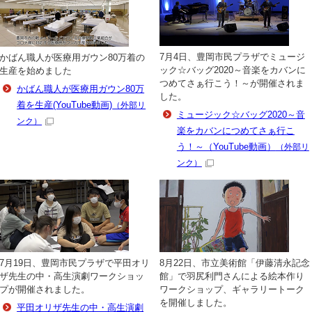
7月4日、豊岡市民プラザでミュージ
かばん職人が医療用ガウン80万着の
ック☆バッグ2020～音楽をカバンに
生産を始めました
つめてさぁ行こう！～が開催されま
かばん職人が医療用ガウン80万
した。
着を生産(YouTube動画)
（外部リ
ミュージック☆バッグ2020～音
ンク）
楽をカバンにつめてさぁ行こ
う！～（YouTube動画）
（外部リ
ンク）
7月19日、豊岡市民プラザで平田オリ
8月22日、市立美術館「伊藤清永記念
ザ先生の中・高生演劇ワークショッ
館」で羽尻利門さんによる絵本作り
プが開催されました。
ワークショップ、ギャラリートーク
を開催しました。
平田オリザ先生の中・高生演劇