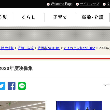
Welcome Page
サイトマップ
文
・採用情報
>
広報・広聴
>
豊岡市YouTube
>
とよおか広報YouTube
> 2020
2020年度映像集
ページ