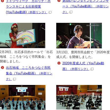
第5回バレンタインピアノコンサ
ドイツウィーク カロリナ・ポ
ート（YouTube動画）
ランスキによる出前授業
（外部リン
(YouTube動画)
ク）
（外部リンク）
2月28日、出石多目的ホールで「出石
3月13日、豊岡市民会館で「2020年度
地域 こころをつなぐ市民集会」を
成人式」を開催しました。
開催しました。
2020年度成人式（YouTube動
出石地域 こころをつなぐ市民
画）
（外部リンク）
集会（YouTube動画）
（外部リン
ク）