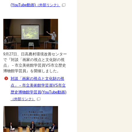
(YouTube動画)
（外部リンク）
9月27日、日高農村環境改善センター
で『対談「画家の視点と文化財の視
点」－市立美術館学芸員VS市立歴史
博物館学芸員』を開催しました。
対談「画家の視点と文化財の視
点」－市立美術館学芸員VS市立
歴史博物館学芸員(YouTube動画)
（外部リンク）