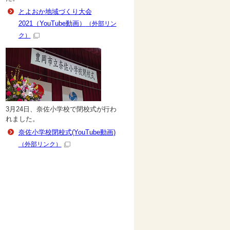
とよおか地域づくり大会
2021（YouTube動画）
（外部リン
ク）
3月24日、奈佐小学校で閉校式が行わ
れました。
奈佐小学校閉校式(YouTube動画)
（外部リンク）