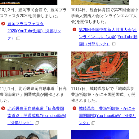
10月3日、豊岡市民会館で、豊岡ブラ
10月4日、総合体育館で第29回全国中
スフェスタ2020を開催しました。
学新人競漕大会(オンラインエルゴ大
会)を開催しました。
豊岡ブラスフェスタ
第29回全国中学新人競漕大会(オ
2020(YouTube動画)
（外部リン
ンラインエルゴ大会)(YouTube動
ク）
画)
（外部リンク）
11月1日、北近畿豊岡自動車道「日高
11月7日、城崎温泉駅で「城崎温泉
豊岡南道路」開通式典が開催されま
豊漁祈願祭・かに王国開国式」が開
した。
催されました。
北近畿豊岡自動車道「日高豊岡
城崎温泉 豊漁祈願祭・かに王
南道路」開通式典(YouTube動画)
国開国式(YouTube動画)
（外部リ
（外部リンク）
ンク）