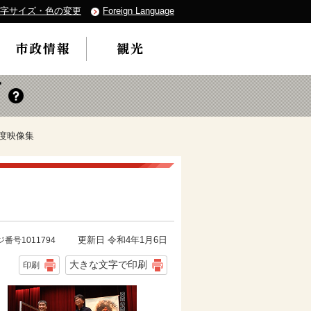
字サイズ・色の変更
Foreign Language
年度映像集
更新日 令和4年1月6日
番号1011794
大きな文字で印刷
印刷