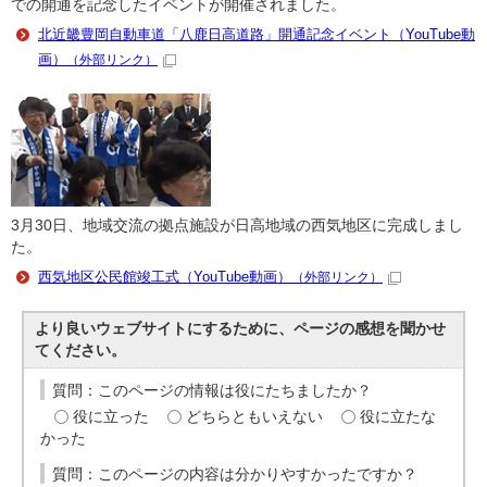
での開通を記念したイベントが開催されました。
北近畿豊岡自動車道「八鹿日高道路」開通記念イベント（YouTube動
画）
（外部リンク）
3月30日、地域交流の拠点施設が日高地域の西気地区に完成しまし
た。
西気地区公民館竣工式（YouTube動画）
（外部リンク）
より良いウェブサイトにするために、ページの感想を聞かせ
てください。
質問：このページの情報は役にたちましたか？
役に立った
どちらともいえない
役に立たな
かった
質問：このページの内容は分かりやすかったですか？