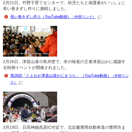
2月21日、竹野子育てセンターで、幼児たちと保護者がいっしょに
長い巻きずし作りに挑戦しました。
長い巻きずし作り（YouTube動画）
（外部リンク）
2月26日、津居山港小島岸壁で、冬の味覚の王者津居山かに感謝す
る恒例イベントが開催されました。
第26回「とよおか津居山港かにまつり」 （YouTube動画）
（外部リン
ク）
3月19日、日高神鍋高原IC付近で、北近畿豊岡自動車道の豊岡市ま