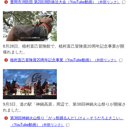
豊岡市消防団 第2回消防操法大会（YouTube動画）
（外部リンク）
8月28日、植村直己冒険館で、植村直己冒険賞20周年記念事業が開
催れました。
植村直己冒険賞20周年記念事業（YouTube動画）
（外部リンク）
9月3日、道の駅「神鍋高原」周辺で、第38回神鍋火山祭りが開催さ
れました。
第38回神鍋火山祭り「がっ祭踊るんだしけぇ～そうだろよさこい」
（YouTube動画）
（外部リンク）