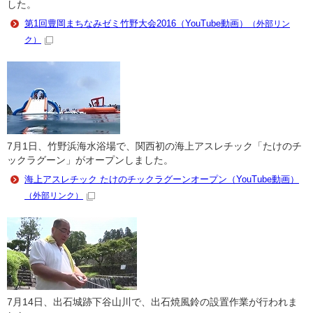
した。
第1回豊岡まちなみゼミ竹野大会2016（YouTube動画）
（外部リン
ク）
7月1日、竹野浜海水浴場で、関西初の海上アスレチック「たけのチ
ックラグーン」がオープンしました。
海上アスレチック たけのチックラグーンオープン（YouTube動画）
（外部リンク）
7月14日、出石城跡下谷山川で、出石焼風鈴の設置作業が行われま