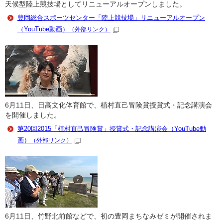
天候型陸上競技場としてリニューアルオープンしました。
豊岡総合スポーツセンター「陸上競技場」リニューアルオープン
（YouTube動画）
（外部リンク）
6月11日、日高文化体育館で、植村直己冒険賞授賞式・記念講演会
を開催しました。
第20回2015「植村直己冒険賞」授賞式・記念講演会（YouTube動
画）
（外部リンク）
6月11日、竹野北前館などで、初の豊岡まちなみゼミが開催されま