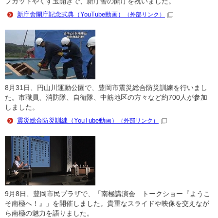
プカットやくす玉開きで、新庁舎の開庁を祝いました。
新庁舎開庁記念式典（YouTube動画）
（外部リンク）
8月31日、円山川運動公園で、豊岡市震災総合防災訓練を行いまし
た。市職員、消防隊、自衛隊、中筋地区の方々など約700人が参加
しました。
震災総合防災訓練（YouTube動画）
（外部リンク）
9月8日、豊岡市民プラザで、「南極講演会 トークショー『ようこ
そ南極へ！』」を開催しました。貴重なスライドや映像を交えなが
ら南極の魅力を語りました。