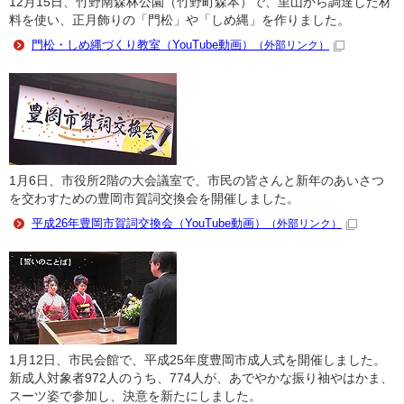
12月15日、竹野南森林公園（竹野町森本）で、里山から調達した材
料を使い、正月飾りの「門松」や「しめ縄」を作りました。
門松・しめ縄づくり教室（YouTube動画）
（外部リンク）
1月6日、市役所2階の大会議室で、市民の皆さんと新年のあいさつ
を交わすための豊岡市賀詞交換会を開催しました。
平成26年豊岡市賀詞交換会（YouTube動画）
（外部リンク）
1月12日、市民会館で、平成25年度豊岡市成人式を開催しました。
新成人対象者972人のうち、774人が、あでやかな振り袖やはかま、
スーツ姿で参加し、決意を新たにしました。