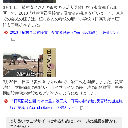
3月18日、植村直己さんの母校の明治大学紫紺館（東京都千代田
区）で、2013「植村直己冒険賞」受賞者の発表を行いました。東京
での会見の様子は、植村さんの母校の府中小学校（日高町野々庄）
にも中継されました。
2013「植村直己冒険賞」受賞者発表（YouTube動画）
（外部リンク）
3月30日、日高防災公園 まゆの里で、竣工式を開催しました。災害
時に、支援物資の配給や、ライフラインの停止時の応急措置、中長
期仮設住宅の建設ななどができるようになりました。
「日高防災公園 まゆの里」竣工式 日高の市街地に災害時の拠点施
設が完成（YouTube動画）
（外部リンク）
より良いウェブサイトにするために、ページの感想を聞かせ
てください。