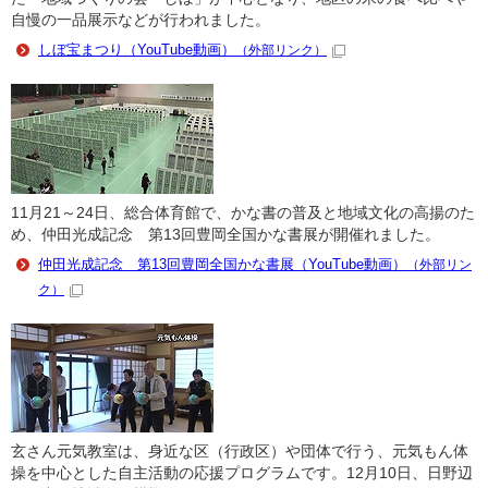
自慢の一品展示などが行われました。
しぼ宝まつり（YouTube動画）
（外部リンク）
11月21～24日、総合体育館で、かな書の普及と地域文化の高揚のた
め、仲田光成記念 第13回豊岡全国かな書展が開催れました。
仲田光成記念 第13回豊岡全国かな書展（YouTube動画）
（外部リン
ク）
玄さん元気教室は、身近な区（行政区）や団体で行う、元気もん体
操を中心とした自主活動の応援プログラムです。12月10日、日野辺