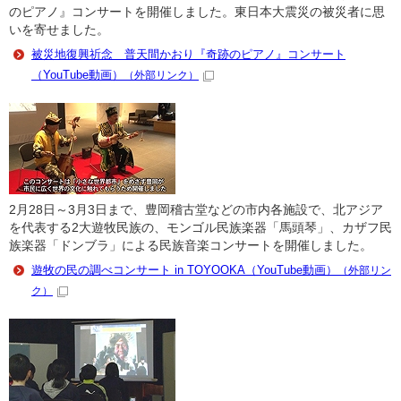
のピアノ』コンサートを開催しました。東日本大震災の被災者に思
いを寄せました。
被災地復興祈念 普天間かおり『奇跡のピアノ』コンサート
（YouTube動画）
（外部リンク）
2月28日～3月3日まで、豊岡稽古堂などの市内各施設で、北アジア
を代表する2大遊牧民族の、モンゴル民族楽器「馬頭琴」、カザフ民
族楽器「ドンブラ」による民族音楽コンサートを開催しました。
遊牧の民の調べコンサート in TOYOOKA（YouTube動画）
（外部リン
ク）