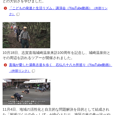
との大切さを学びました。
「こどもの発達と生活リズム」講演会（YouTube動画）
（外部リン
ク）
10月18日、志賀直哉城崎温泉来訪100周年を記念し、城崎温泉街と
その周辺を訪れるツアーが開催されました。
直哉が愛した湯島古道を歩く 石仏八十八カ所巡り（YouTube動画）
（外部リンク）
11月4日、地域の活性化と自主的な問題解決を目的として結成され
た「地域づくりの会・しぼ」が中心となり、地区の米の食べ比べや