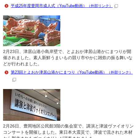
平成25年度豊岡市成人式（YouTube動画）
（外部リンク）
2月23日、津居山港小島岸壁で、とよおか津居山港かにまつりが開
催されました。素人新鮮うまいもの競り市やかに雑炊の振る舞いな
どが行われました。
第23回とよおか津居山港かにまつり（YouTube動画）
（外部リンク）
2月26日、豊岡地区公民館3階の集会室で、講演と津波ヴァイオリン
コンサートを開催しました。東日本大震災で、津波で流された木材