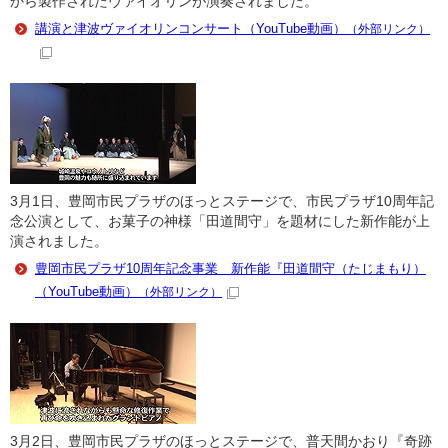
から製作されたヴァイオリンが演奏されました。
講演と津波ヴァイオリンコンサート（YouTube動画）
（外部リンク）
3月1日、豊岡市民プラザのほっとステージで、市民プラザ10周年記
念公演として、お菓子の神様「田道間守」を題材にした新作能が上
演されました。
豊岡市民プラザ10周年記念事業 新作能『田道間守（たじまもり）
（YouTube動画）
（外部リンク）
3月2日、豊岡市民プラザのほっとステージで、普天間かおり『奇跡