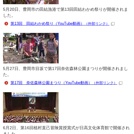
5月20日、豊岡市の田結漁港で第13回田結わかめ祭りが開催されま
した。
第13回 田結わかめ祭り（YouTube動画）
（外部リンク）
5月27日、豊岡市目坂で第17回奈佐森林公園まつりが開催されまし
た。
第17回 奈佐森林公園まつり（YouTube動画）
（外部リンク）
6月2日、第16回植村直己冒険賞授賞式が日高文化体育館で開催され
ました。