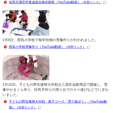
但馬天満宮学業成就合格祈願祭（YouTube動画）
（外部リンク）
2月8日、西気小学校で毎年恒例の雪像作りが行われました。
西気小学校雪像作り（YouTube動画）
（外部リンク）
2月10日、子どもの野生復帰大作戦を三原区会館周辺で開催し、雪
像やかまくら作り、区民手作りの滑り台でのそり遊びなどでにぎわ
いました。
子どもの野生復帰大作戦 親子コース「雪で遊ぼう」（YouTube動
画）
（外部リンク）