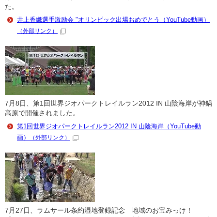
た。
井上香織選手激励会 "オリンピック出場おめでとう（YouTube動画）
（外部リンク）
7月8日、第1回世界ジオパークトレイルラン2012 IN 山陰海岸が神鍋
高原で開催されました。
第1回世界ジオパークトレイルラン2012 IN 山陰海岸（YouTube動
画）
（外部リンク）
7月27日、ラムサール条約湿地登録記念 地域のお宝みっけ！