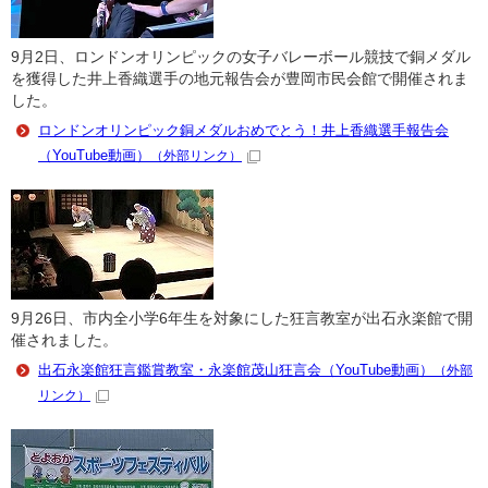
9月2日、ロンドンオリンピックの女子バレーボール競技で銅メダル
を獲得した井上香織選手の地元報告会が豊岡市民会館で開催されま
した。
ロンドンオリンピック銅メダルおめでとう！井上香織選手報告会
（YouTube動画）
（外部リンク）
9月26日、市内全小学6年生を対象にした狂言教室が出石永楽館で開
催されました。
出石永楽館狂言鑑賞教室・永楽館茂山狂言会（YouTube動画）
（外部
リンク）