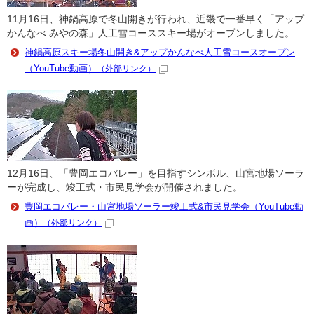
11月16日、神鍋高原で冬山開きが行われ、近畿で一番早く「アップ
かんなべ みやの森」人工雪コーススキー場がオープンしました。
神鍋高原スキー場冬山開き&アップかんなべ人工雪コースオープン
（YouTube動画）
（外部リンク）
12月16日、「豊岡エコバレー」を目指すシンボル、山宮地場ソーラ
ーが完成し、竣工式・市民見学会が開催されました。
豊岡エコバレー・山宮地場ソーラー竣工式&市民見学会（YouTube動
画）
（外部リンク）