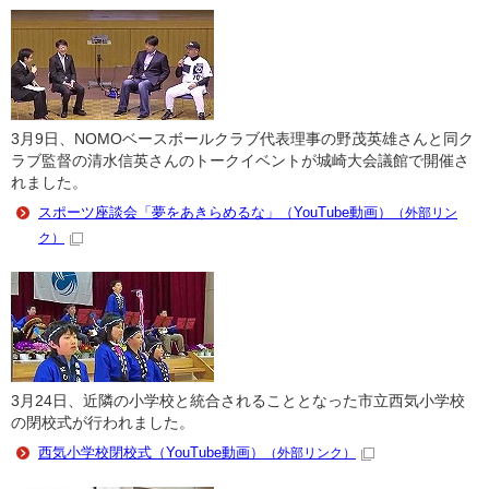
3月9日、NOMOベースボールクラブ代表理事の野茂英雄さんと同ク
ラブ監督の清水信英さんのトークイベントが城崎大会議館で開催さ
れました。
スポーツ座談会「夢をあきらめるな」（YouTube動画）
（外部リン
ク）
3月24日、近隣の小学校と統合されることとなった市立西気小学校
の閉校式が行われました。
西気小学校閉校式（YouTube動画）
（外部リンク）