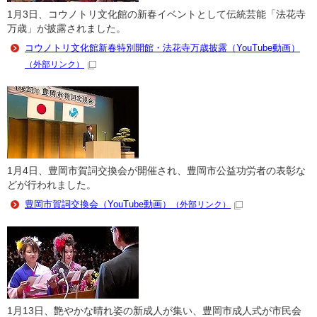
1月3日、コウノトリ文化館の新春イベントとして伝統芸能「法花寺
万歳」が披露されました。
コウノトリ文化館新春特別開館・法花寺万歳披露（YouTube動画）
（外部リンク）
1月4日、豊岡市賀詞交換会が開催され、豊岡市公益功労者の表彰な
どが行われました。
豊岡市賀詞交換会（YouTube動画）
（外部リンク）
1月13日、艶やかな晴れ姿の新成人が集い、豊岡市成人式が市民会