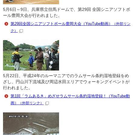
5月6日～9日、兵庫県立但馬ドームで、第29回 全国シニアソフトボ
ール豊岡大会が行われました。
第29回全国シニアソフトボール豊岡大会（YouTube動画）
（外部リン
ク）
5月22日、平成24年のルーマニアでのラムサール条約湿地登録をめ
ざし、円山川下流域及び周辺水田エリアでウォーキングイベントが
行われました。
第1回「ラムあるき」めざせラムサール条約湿地登録！（YouTube動
画）
（外部リンク）