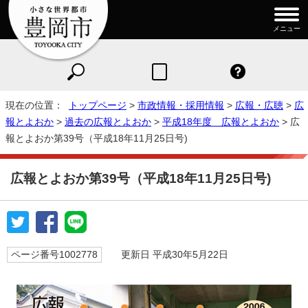
メニュー
現在の位置：
トップページ
>
市政情報・採用情報
>
広報・広聴
>
広
報とよおか
>
過去の広報とよおか
>
平成18年度 広報とよおか
> 広
報とよおか第39号（平成18年11月25日号)
広報とよおか第39号（平成18年11月25日号)
ページ番号1002778
更新日 平成30年5月22日