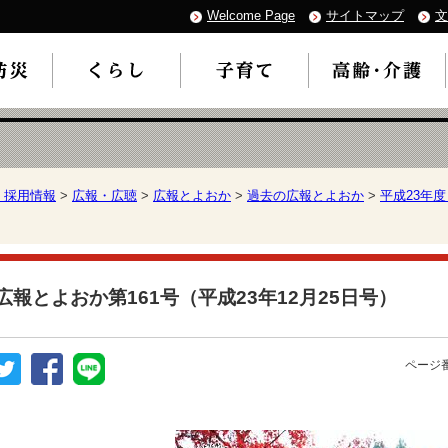
Welcome Page
サイトマップ
文
・採用情報
>
広報・広聴
>
広報とよおか
>
過去の広報とよおか
>
平成23年
広報とよおか第161号（平成23年12月25日号）
ページ番