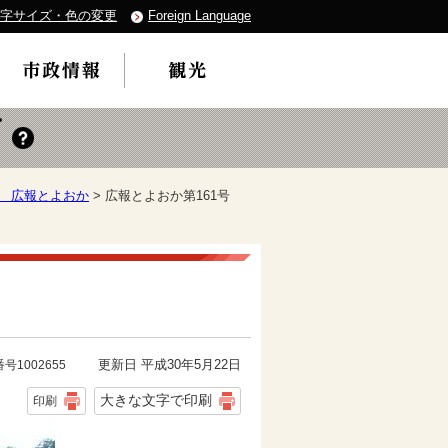
字サイズ・色の変更
Foreign Language
度 広報とよおか
> 広報とよおか第161号
更新日 平成30年5月22日
号1002655
大きな文字で印刷
印刷