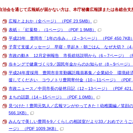
自治会を通じて広報紙が届かない方は、本庁秘書広報課または各総合支
広報とよおか（全ページ） （PDF 23.5MB）
表紙：「紅葉祭」（1ページ） （PDF 1.9MB）
平成23年 豊岡市「1年の歩み」（2～3ページ） （PDF 450.7KB
子育て支援メッセージ 早寝・早起き・朝ごはん なぜ大切？（4～5ペー
市政の動き 12月定例報告 市長総括説明から（6～7ページ） （PDF
歩キングで健康づくり9／国民年金からのお知らせ（8～9ページ） （PD
平成24年度採用 豊岡市非常勤嘱託職員募集／企業紹介 環境経済
援してください コウノトリ豊岡寄付金（10～11ページ） （PDF 45
市政ニュース／中貝市長の徒然日記（12～13ページ） （PDF 421.
まちの話題（14～15ページ） （PDF 1.0MB）
見つけた！豊岡元気人／広報マンがやってきた！幼稚園編／笑顔の輪（
566.1KB）
みんなで美しい豊岡を9／くらしの相談室だより33／おめでとうご
ージ） （PDF 1009.3KB）