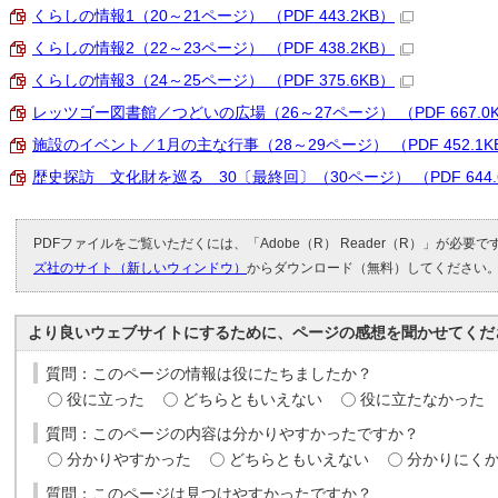
くらしの情報1（20～21ページ） （PDF 443.2KB）
くらしの情報2（22～23ページ） （PDF 438.2KB）
くらしの情報3（24～25ページ） （PDF 375.6KB）
レッツゴー図書館／つどいの広場（26～27ページ） （PDF 667.0
施設のイベント／1月の主な行事（28～29ページ） （PDF 452.1K
歴史探訪 文化財を巡る 30〔最終回〕（30ページ） （PDF 644.
PDFファイルをご覧いただくには、「Adobe（R） Reader（R）」が必要
ズ社のサイト（新しいウィンドウ）
からダウンロード（無料）してください
より良いウェブサイトにするために、ページの感想を聞かせてくだ
質問：このページの情報は役にたちましたか？
役に立った
どちらともいえない
役に立たなかった
質問：このページの内容は分かりやすかったですか？
分かりやすかった
どちらともいえない
分かりにく
質問：このページは見つけやすかったですか？