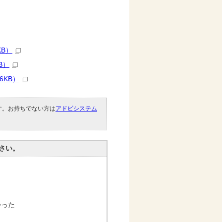
KB）
B）
6KB）
です。お持ちでない方は
アドビシステム
。
さい。
かった