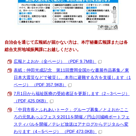
自治会を通じて広報紙が届かない方は、本庁秘書広報課または各
総合支所地域振興課にお越しください。
広報とよおか（全ページ） （PDF 9.7MB）
表紙：仲田光成記念 第11回豊岡全国かな書展作品募集／東
日本大震災などで被災し、本市に避難する方を支援します（1
ページ） （PDF 357.9KB）
7月1日から福祉医療の受給者証を更新します（2～3ページ）
（PDF 425.0KB）
「中貝市長とふれあいトーク」グループ募集／とよおかここ
ろの元気あっぷフェスタ2011を開催／円山川城崎ボートフェ
スティバルを開催／テレビ放送はアナログからデジタルへ変
わります（4～5ページ） （PDF 473.0KB）