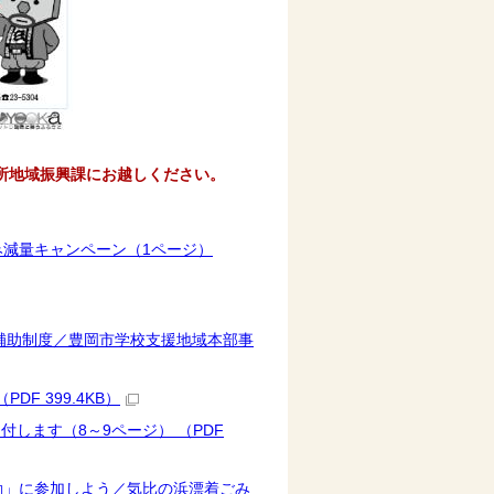
所地域振興課にお越しください。
み減量キャンペーン（1ページ）
事補助制度／豊岡市学校支援地域本部事
F 399.4KB）
します（8～9ページ） （PDF
動」に参加しよう／気比の浜漂着ごみ