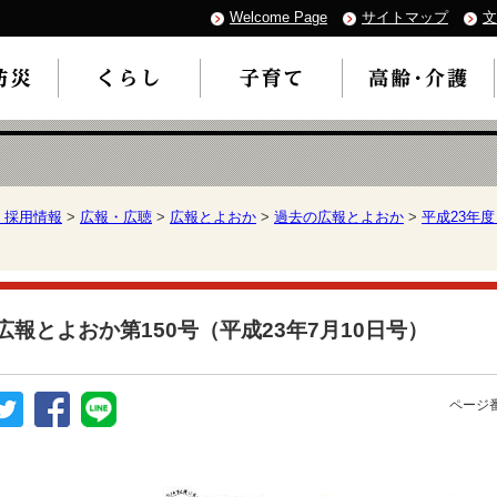
Welcome Page
サイトマップ
文
・採用情報
>
広報・広聴
>
広報とよおか
>
過去の広報とよおか
>
平成23年
広報とよおか第150号（平成23年7月10日号）
ページ番