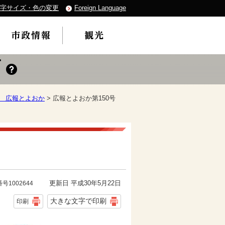
字サイズ・色の変更
Foreign Language
度 広報とよおか
> 広報とよおか第150号
更新日 平成30年5月22日
号1002644
大きな文字で印刷
印刷