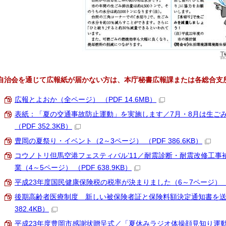
自治会を通じて広報紙が届かない方は、本庁秘書広報課または各総合支
広報とよおか（全ページ） （PDF 14.6MB）
表紙：「夏の交通事故防止運動」を実施します／7月・8月は生ご
（PDF 352.3KB）
豊岡の夏祭り・イベント（2～3ページ） （PDF 386.6KB）
コウノトリ但馬空港フェスティバル’11／耐震診断・耐震改修工
業（4～5ページ） （PDF 638.9KB）
平成23年度国民健康保険税の税率が決まりました（6～7ページ） （PD
後期高齢者医療制度 新しい被保険者証と保険料額決定通知書を送付
382.4KB）
平成23年度豊岡市感謝状贈呈式／「夏休みラジオ体操顔見知り運