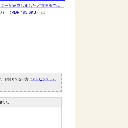
スターが完成しました／市役所では、
（PDF 493.6KB）
です。お持ちでない方は
アドビシステム
。
さい。