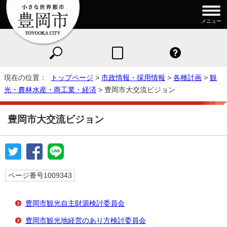
メニュー
現在の位置：
トップページ
>
市政情報・採用情報
>
各種計画
>
観
光・農林水産・商工業・経済
> 豊岡市大交流ビジョン
豊岡市大交流ビジョン
ページ番号1009343
豊岡市観光自主財源検討委員会
豊岡市観光地経営のあり方検討委員会