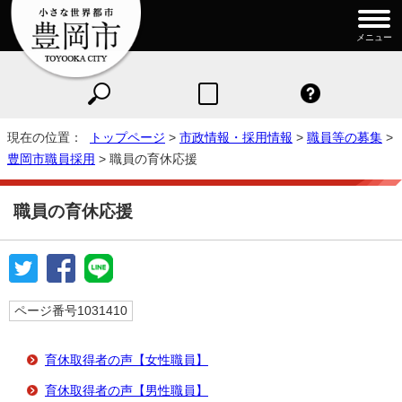
メニュー
現在の位置：
トップページ
>
市政情報・採用情報
>
職員等の募集
>
豊岡市職員採用
> 職員の育休応援
職員の育休応援
ページ番号1031410
育休取得者の声【女性職員】
育休取得者の声【男性職員】