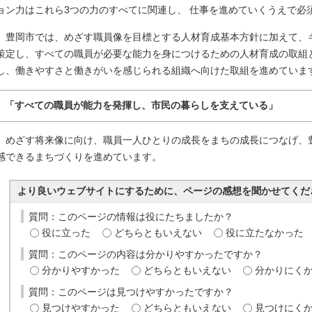
ョン力はこれら3つの力のすべてに関連し、 仕事を進めていくうえで必
豊岡市では、めざす職員像を目標とする人材育成基本方針に加えて、
策定し、すべての職員が必要な能力を身につけるための人材育成の取組
し、働きやすさと働きがいを感じられる組織へ向けた取組を進めていま
「すべての職員が能力を発揮し、市民の暮らしを支えている」
めざす将来像に向け、職員一人ひとりの成長をまちの成長につなげ、
感できるまちづくりを進めています。
より良いウェブサイトにするために、ページの感想を聞かせてくだ
質問：このページの情報は役にたちましたか？
役に立った
どちらともいえない
役に立たなかった
質問：このページの内容は分かりやすかったですか？
分かりやすかった
どちらともいえない
分かりにく
質問：このページは見つけやすかったですか？
見つけやすかった
どちらともいえない
見つけにく