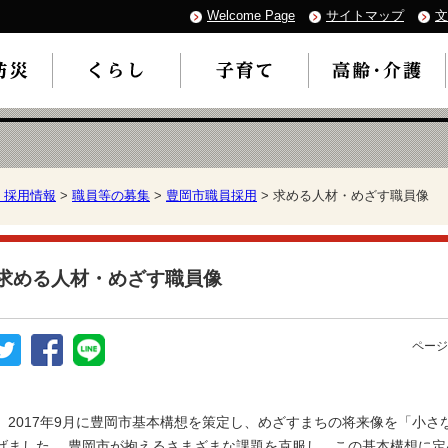
Welcome Page
サイトマップ
文
・採用情報
>
職員等の募集
>
豊岡市職員採用
> 求める人材・めざす職員像
求める人材・めざす職員像
ページ
2017年9月に豊岡市基本構想を策定し、めざすまちの将来像を「小さな世界都市-L
げました。 豊岡市が抱えるさまざまな課題を克服し、この基本構想に