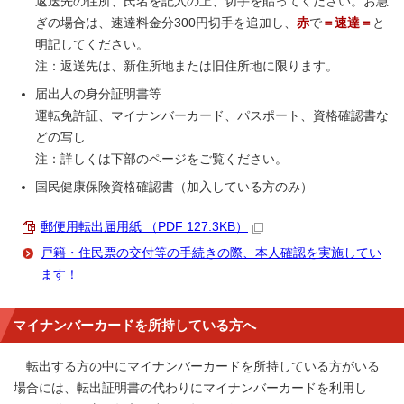
返送先の住所、氏名を記入の上、切手を貼ってください。お急
ぎの場合は、速達料金分300円切手を追加し、
赤
で
＝速達＝
と
明記してください。
注：返送先は、新住所地または旧住所地に限ります。
届出人の身分証明書等
運転免許証、マイナンバーカード、パスポート、資格確認書な
どの写し
注：詳しくは下部のページをご覧ください。
国民健康保険資格確認書（加入している方のみ）
郵便用転出届用紙 （PDF 127.3KB）
戸籍・住民票の交付等の手続きの際、本人確認を実施してい
ます！
マイナンバーカードを所持している方へ
転出する方の中にマイナンバーカードを所持している方がいる
場合には、転出証明書の代わりにマイナンバーカードを利用し