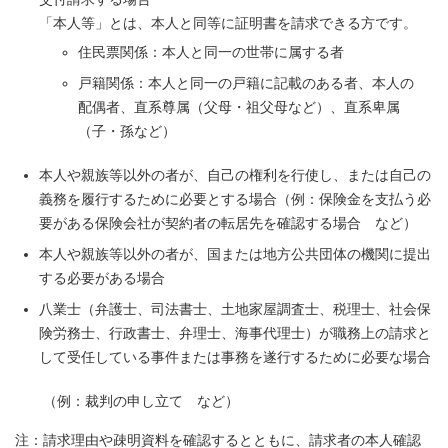
「本人等」とは、本人と同等に証明書を請求できる方です。
住民票関係：本人と同一の世帯に属する者
戸籍関係：本人と同一の戸籍に記載のある者、本人の
配偶者、直系尊属（父母・祖父母など）、直系卑属
（子・孫など）
本人や親族等以外の者が、自己の権利を行使し、または自己の
義務を履行するために必要とする場合（例：保険金を支払う必
要がある保険会社が契約者の転居先を確認する場合 など）
本人や親族等以外の者が、国または地方公共団体の機関に提出
する必要がある場合
八業士（弁護士、司法書士、土地家屋調査士、税理士、社会保
険労務士、行政書士、弁理士、海事代理士）が職務上の請求と
して受任している事件または事務を遂行するために必要な場合
（例：裁判の申し立て など）
注：請求理由や疎明資料を確認するとともに、請求者の本人確認