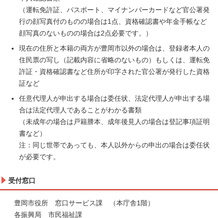
（運転免許証、パスポート、マイナンバーカードなど官公署発
行の顔写真付のものの場合は1点、資格確認書や年金手帳など
顔写真のないものの場合は2点必要です。）
現在の住所と本籍の両方が豊岡市以外の場合は、登録者本人の
住民票の写し（記載内容に省略のないもの）もしくは、運転免
許証・資格確認書など住所が印字された官公署が発行した資格
証など
任意代理人が申出する場合は委任状、法定代理人が申出する場
合は法定代理人であることがわかる書類
（未成年の場合は戸籍謄本、成年後見人の場合は登記事項証明
書など）
注：同じ世帯であっても、本人以外からの申出の場合は委任状
が必要です。
受付窓口
豊岡市役所 窓口サービス課 （本庁舎1階）
各振興局 市民福祉課