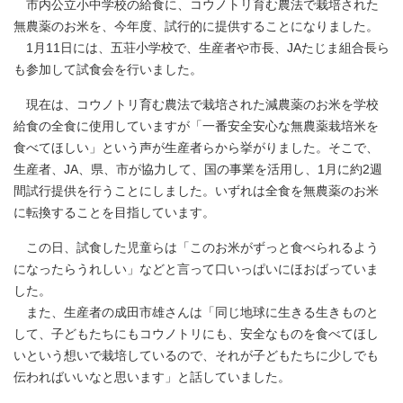
市内公立小中学校の給食に、コウノトリ育む農法で栽培された
無農薬のお米を、今年度、試行的に提供することになりました。
1月11日には、五荘小学校で、生産者や市長、JAたじま組合長ら
も参加して試食会を行いました。
現在は、コウノトリ育む農法で栽培された減農薬のお米を学校
給食の全食に使用していますが「一番安全安心な無農薬栽培米を
食べてほしい」という声が生産者らから挙がりました。そこで、
生産者、JA、県、市が協力して、国の事業を活用し、1月に約2週
間試行提供を行うことにしました。いずれは全食を無農薬のお米
に転換することを目指しています。
この日、試食した児童らは「このお米がずっと食べられるよう
になったらうれしい」などと言って口いっぱいにほおばっていま
した。
また、生産者の成田市雄さんは「同じ地球に生きる生きものと
して、子どもたちにもコウノトリにも、安全なものを食べてほし
いという想いで栽培しているので、それが子どもたちに少しでも
伝わればいいなと思います」と話していました。