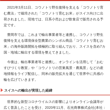
2021年3月11日、コウノトリ野生復帰を支える「コウノトリ育
む農法」で栽培された「コウノトリ育むお米」がスイス向けに出
荷されました。現地では、日系小売および飲食店で販売される予
定です。
豊岡市では、これまで輸出事業者等と連携し、コウノトリ野生
復帰を支える環境保全型農業のシンボル商品「コウノトリ育むお
米」の海外販路開拓を積極的に取り組んでおり、スイスを含め7カ
国・地域に輸出する環境を整えてきました。
今後は、輸出事業者等と連携し、オンラインを活用して「おむ
すびづくり教室」や「コウノトリの営巣風景・農風景」などの産
地情報をライブ配信し、同米の販売拡大を通じて世界中に共感の
輪を広げていきます。
スイスへの輸出が実現した経緯
世界的な新型コロナウイルスの影響によりオンライン会議等が
広く普及したことを受け、2020年11月、石光商事株式会社(本社：