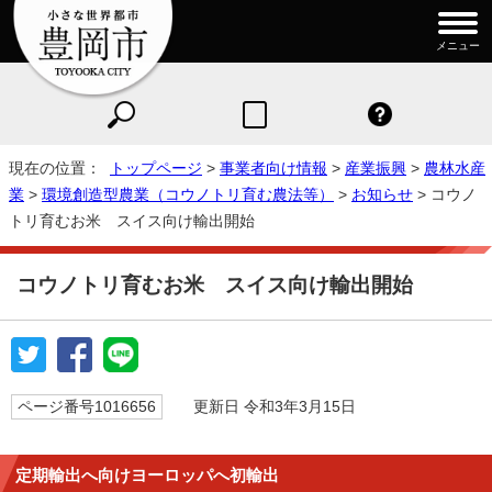
メニュー
現在の位置：
トップページ
>
事業者向け情報
>
産業振興
>
農林水産
業
>
環境創造型農業（コウノトリ育む農法等）
>
お知らせ
> コウノ
トリ育むお米 スイス向け輸出開始
コウノトリ育むお米 スイス向け輸出開始
ページ番号1016656
更新日 令和3年3月15日
定期輸出へ向けヨーロッパへ初輸出