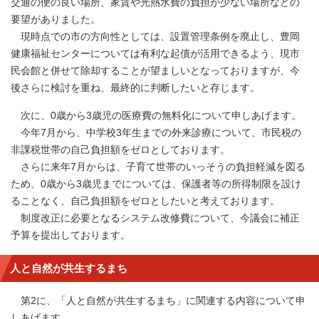
交通の便の良い場所、家賃や光熱水費の負担が少ない場所などの
要望がありました。
現時点での市の方向性としては、設置管理条例を廃止し、豊岡
健康福祉センターについては有利な起債が活用できるよう、現市
民会館と併せて除却することが望ましいとなっておりますが、今
後さらに検討を重ね、最終的に判断したいと存じます。
次に、0歳から3歳児の医療費の無料化について申しあげます。
今年7月から、中学校3年生までの外来診療について、市民税の
非課税世帯の自己負担額をゼロとしております。
さらに来年7月からは、子育て世帯のいっそうの負担軽減を図る
ため、0歳から3歳児までについては、保護者等の所得制限を設け
ることなく、自己負担額をゼロとしたいと考えております。
制度改正に必要となるシステム改修費について、今議会に補正
予算を提出しております。
人と自然が共生するまち
第2に、「人と自然が共生するまち」に関連する内容について申
しあげます。