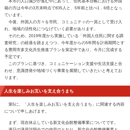
本市の人口減少が進む中にあって、住民基本台帳における外国
籍の方は今年の3月末時点で835人と、5年前と比べ1．6倍となっ
ています。
今後、外国人の方々を市民、コミュニティの一員として受け入
れ、地域の活性化につなげていく必要があります。
そのため、2019年度から実施している「外国人住民に関する調
査研究」の経過を踏まえつつ、今年度からの5年間を計画期間とす
る豊岡市多文化共生推進プランを策定中であり、今月に完成する
予定です。
このプランに基づき、コミュニケーション支援や生活支援と合
わせ、意識啓発や地域づくり事業を展開していきたいと考えてお
ります。
人生を楽しみお互いを支え合うまち
第5に、「人生を楽しみお互いを支え合うまち」に関連する内容
について申しあげます。
まず、現在休止している新文化会館整備事業についてです。
過日の議員説明会での内容のとおり、新文化会館整備事業と、