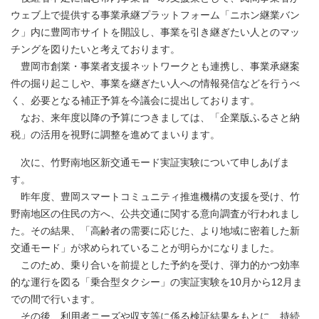
ウェブ上で提供する事業承継プラットフォーム「ニホン継業バン
ク」内に豊岡市サイトを開設し、事業を引き継ぎたい人とのマッ
チングを図りたいと考えております。
豊岡市創業・事業者支援ネットワークとも連携し、事業承継案
件の掘り起こしや、事業を継ぎたい人への情報発信などを行うべ
く、必要となる補正予算を今議会に提出しております。
なお、来年度以降の予算につきましては、「企業版ふるさと納
税」の活用を視野に調整を進めてまいります。
次に、竹野南地区新交通モード実証実験について申しあげま
す。
昨年度、豊岡スマートコミュニティ推進機構の支援を受け、竹
野南地区の住民の方へ、公共交通に関する意向調査が行われまし
た。その結果、「高齢者の需要に応じた、より地域に密着した新
交通モード」が求められていることが明らかになりました。
このため、乗り合いを前提とした予約を受け、弾力的かつ効率
的な運行を図る「乗合型タクシー」の実証実験を10月から12月ま
での間で行います。
その後、利用者ニーズや収支等に係る検証結果をもとに、持続