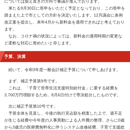
については据え置きの方向で審議が進んでおります。
来たる9月30日に答申をいただく予定となっており、この答申を
踏まえた上で市としての方針を決定いたします。12月議会に条例
改正案を提出し、来年4月から新料金を適用できればと考えており
ます。
なお、コロナ禍の状況によっては、新料金の適用時期の変更な
ど柔軟な対応に努めたいと存じます。
予算、決算
続いて、令和3年度一般会計補正予算について申しあげます。
まず、補正予算第9号です。
これは、「子育て世帯生活支援特別給付金」に要する経費を
3,700万円増額するため、8月6日付けで専決処分したものです。
次に補正予算第10号です。
予算全体を見直し、今後の執行見込額を精査した上で、過不足
が生じる経費や今年度の人事異動による人件費の整理、さらに0歳
から3歳児の医療費無料化に伴うシステム改修経費、子育て支援総