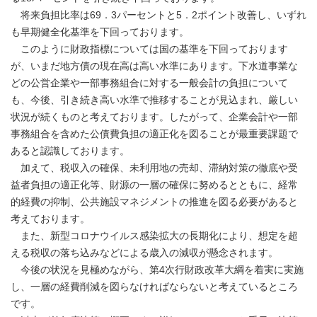
将来負担比率は69．3パーセントと5．2ポイント改善し、いずれ
も早期健全化基準を下回っております。
このように財政指標については国の基準を下回っております
が、いまだ地方債の現在高は高い水準にあります。下水道事業な
どの公営企業や一部事務組合に対する一般会計の負担について
も、今後、引き続き高い水準で推移することが見込まれ、厳しい
状況が続くものと考えております。したがって、企業会計や一部
事務組合を含めた公債費負担の適正化を図ることが最重要課題で
あると認識しております。
加えて、税収入の確保、未利用地の売却、滞納対策の徹底や受
益者負担の適正化等、財源の一層の確保に努めるとともに、経常
的経費の抑制、公共施設マネジメントの推進を図る必要があると
考えております。
また、新型コロナウイルス感染拡大の長期化により、想定を超
える税収の落ち込みなどによる歳入の減収が懸念されます。
今後の状況を見極めながら、第4次行財政改革大綱を着実に実施
し、一層の経費削減を図らなければならないと考えているところ
です。