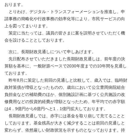
おります。
とりわけ、デジタル・トランスフォーメーションを推進し、申
請事務の簡略化や行政事務の効率化等により、市民サービスの向
上を図ってまいります。
策定に当たっては、議員の皆さまに案を説明させていただく機
会を設けることとしております。
次に、長期財政見通しについて申しあげます。
先日配布させていただきました長期財政見通しは、前年度の決
算額を基本に、一般財源ベースで2030年度までの10年間を見通し
ております。
昨年8月に策定した前回の見通しと比較して、歳入では、臨時財
政対策債が増収となったものの、歳出において公立豊岡病院組合
負担金などの補助費のほか、個別施設計画に基づく公共施設の改
修費用などの投資的経費が増額となったため、年平均での赤字額
は4．9億円から6億円へと1．1億円拡大しております。
長期財政見通しでは、赤字には基金を取り崩して充てることと
しております。基金残高が大きく減少することは前回の見通しと
変わらず、依然厳しい財政状況を示すものとなっております。持