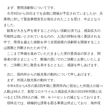
まず、豊岡演劇祭についてです。
今月9日から20日までを会期に開催が予定されていましたが、兵
庫県に対して緊急事態宣言が発出されたことを受け、中止となり
ました。
観客が大きな声を発することのない演劇公演では、感染拡大の
可能性は低いとされているものの、人流の抑制を強く要請される
中で、県境を越えた移動を伴う全国規模の演劇祭を開催すること
は困難と判断されたためです。
ここまで準備を進めていただきました実行委員会の皆さま、関
係者の皆さまにとって、断腸の思いでのご決断とお察しいたしま
す。ご決断に対し敬意を表するとともに、感謝を申しあげます。
次に、国内外からの観光客の動向について申しあげます。
まず、外国人観光客の動向です。
今年4月から6月の第2四半期に豊岡市内に宿泊した外国人の延べ
人数は94人で、新型コロナウイルス感染拡大前の2019年同期と比
べると1万6,259人の減、99．4パーセントの減となっております。
現時点では、積極的な誘客を図る事業は停止しており、海外現