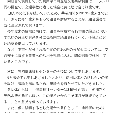
同組合で実施していた兵庫県市町交通災害共済制度は、一人500
円の掛金で、交通事故に遭った場合に共に助け合う制度です。
加入率の低下が続いていたため、共済期間を2019年度末までと
し、さらに今年度末をもって組合を解散することが、組合議会で
既に決定されております。
今年度末の解散に向けて、組合を構成する19市町の議会におい
て規約の改正や財産処分に係る同文議決を行うべく、今議会に関
連議案を提出しております。
なお、本市へ配分される予定の約1億円の分配金については、交
通安全に資する事業への活用を視野に入れ、関係部署で検討して
いるところです。
次に、豊岡健康福祉センターの今後について申しあげます。
6月議会でも申しあげましたとおり、使用団体との話し合いの場
を設け、議論を深めるため、懇談会を持たせていただきました。
各団体からは、「健康福祉センターは利便性が高く、使用料や
光熱水費の負担も軽い。この場所だからこそ運営が継続できてい
る。」との意見を伺っております。
また、仮に移転するとした場合の条件として、通所者のために