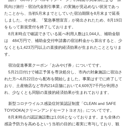
民向け旅行・宿泊代金割引事業」の実施が見込めない状況であっ
たことから、当初5月末までとしていた宿泊期限を8月末まで延長
しました。その後、「緊急事態宣言」が発出されたため、8月19日
をもって新規受付を終了しております。
8月末時点で確認できている延べ利用人数は1,044人、補助金額
は 484万円で、補助金交付申請書の宿泊料金から算出すると、少
なくとも1,423万円以上の直接的経済効果が生まれたこととなりま
す。
宿泊促進事業クーポン「おみやげ券」についてです。
5月21日付けで補正予算を専決処分し、市内の対象施設に宿泊さ
れた方へ6月22日から配布を開始しました。事業はすでに終了して
おり、土産物店など市内214店舗において4,609万7千円が利用さ
れ、少なくとも同額の直接的経済効果が生まれております。
新型コロナウイルス感染症対策認証制度「CLEAN and SAFE
TOYOOKA(クリーンアンドセーフトヨオカ)」についてです。
8月末時点の認証施設数は1,016となっております。まち全体の
感染予防力を高めるという当初の目的に着実に寄与しており、観