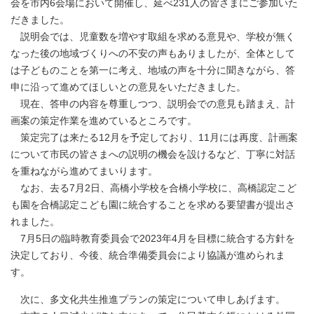
会を市内6会場において開催し、延べ231人の皆さまにご参加いた
だきました。
説明会では、児童数を増やす取組を求める意見や、学校が無く
なった後の地域づくりへの不安の声もありましたが、全体として
は子どものことを第一に考え、地域の声を十分に聞きながら、答
申に沿って進めてほしいとの意見をいただきました。
現在、答申の内容を尊重しつつ、説明会での意見も踏まえ、計
画案の策定作業を進めているところです。
策定完了は来たる12月を予定しており、11月には再度、計画案
について市民の皆さまへの説明の機会を設けるなど、丁寧に対話
を重ねながら進めてまいります。
なお、去る7月2日、高橋小学校を合橋小学校に、高橋認定こど
も園を合橋認定こども園に統合することを求める要望書が提出さ
れました。
7月5日の臨時教育委員会で2023年4月を目標に統合する方針を
決定しており、今後、統合準備委員会により協議が進められま
す。
次に、多文化共生推進プランの策定について申しあげます。