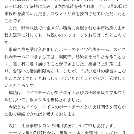
レーにおいて決勝に進み、8位の成績を残されました。8月30日に
市役所を訪問いただき、コウノトリ賞を授与させていただいたと
ころです。
また、野球競技での金メダル獲得に貢献された本市出身の山田
哲人選手に対しても、お祝いのメッセージをお届けしたところで
す。
事前合宿を受け入れましたボートのドイツ代表チーム、スイス
代表チームにつきましては、期間中、感染者を発生させることな
く、選手村に送り届けることができました。感染防止対策によ
り、合宿中の活動制限もありましたが、「思い通りの練習をこな
すことができた」とおっしゃっていただくことができ、安堵して
いるところです。
成績は、ドイツチームが男子エイト及び男子軽量級ダブルスカ
ルにおいて、銀メダルを獲得されました。
今後ともドイツ、スイスのボートチームとの友好関係を何らか
の形で継続できればと考えております。
次に、生涯学習サロンの利用状況について申しあげます。
オープン後の7月7日から、毎週水・木・金曜日については、生