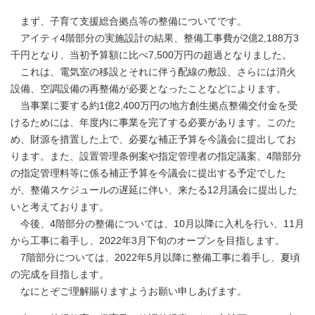
まず、子育て支援総合拠点等の整備についてです。
アイティ4階部分の実施設計の結果、整備工事費が2億2,188万3
千円となり、当初予算額に比べ7,500万円の超過となりました。
これは、電気室の移設とそれに伴う配線の敷設、さらには消火
設備、空調設備の再整備が必要となったことなどによります。
当事業に要する約1億2,400万円の地方創生拠点整備交付金を受
けるためには、年度内に事業を完了する必要があります。このた
め、財源を措置した上で、必要な補正予算を今議会に提出してお
ります。また、設置管理条例案や指定管理者の指定議案、4階部分
の指定管理料等に係る補正予算を今議会に提出する予定でした
が、整備スケジュールの遅延に伴い、来たる12月議会に提出した
いと考えております。
今後、4階部分の整備については、10月以降に入札を行い、11月
から工事に着手し、2022年3月下旬のオープンを目指します。
7階部分については、2022年5月以降に整備工事に着手し、夏頃
の完成を目指します。
なにとぞご理解賜りますようお願い申しあげます。