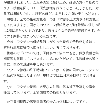
が報道されました。これを真摯に受け止め、妊婦の方へ早期のワ
クチン接種を図るべく、優先接種を行うことといたしました。対
象者は350人です。ご理解のほど、よろしくお願い申しあげます。
現在は、全ての接種対象者、つまり12歳以上の方を予約対象と
しておりますが、国からのワクチン供給数が7月は希望の3割、8月
は2割に満たないものであり、思うような予約枠が確保できず、全
ての予約枠が埋まっている状況です。
今後、ワクチンの供給見通しが立った時点で予約枠を追加し、
防災行政無線等でお知らせしたいと考えております。
接種の方式については、医師会のご協力のもと、個別接種と集
団接種を併用しております。ご協力いただいている医師会の皆さ
まに、改めて感謝を申しあげます。
ワクチン接種の終了時期については、今後の国からのワクチン
供給の状況によりますが、現時点では11月末を目指しておりま
す。
なお、ワクチン接種に必要な人件費に係る補正予算を今議会に
提出しております。全額国費での負担となります。
公立豊岡病院の感染症患者の受入れ体制についてです。