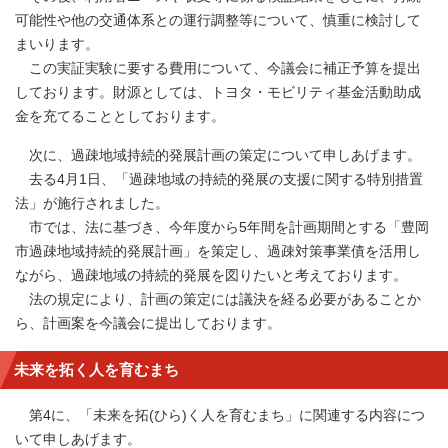
可能性や他の交通体系との運行調整等について、慎重に検討して
まいります。
この実証実験に要する費用について、今議会に補正予算を提出
しております。財源としては、トヨタ・モビリティ基金活動助成
金を充てることとしております。
次に、過疎地域持続的発展計画の策定について申しあげます。
去る4月1日、「過疎地域の持続的発展の支援に関する特別措置
法」が施行されました。
市では、法に基づき、今年度から5年間を計画期間とする「豊岡
市過疎地域持続的発展計画」を策定し、過疎対策事業債を活用し
ながら、過疎地域の持続的発展を図りたいと考えております。
法の規定により、計画の策定には議決を経る必要があることか
ら、計画案を今議会に提出しております。
未来を拓く人を育むまち
第4に、「未来を拓(ひら)く人を育むまち」に関連する内容につ
いて申しあげます。