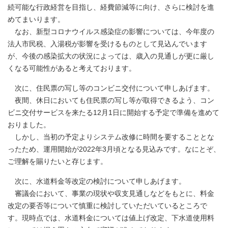
続可能な行政経営を目指し、経費節減等に向け、さらに検討を進
めてまいります。
なお、新型コロナウイルス感染症の影響については、今年度の
法人市民税、入湯税が影響を受けるものとして見込んでいます
が、今後の感染拡大の状況によっては、歳入の見通しが更に厳し
くなる可能性があると考えております。
次に、住民票の写し等のコンビニ交付について申しあげます。
夜間、休日においても住民票の写し等が取得できるよう、コン
ビニ交付サービスを来たる12月1日に開始する予定で準備を進めて
おりました。
しかし、当初の予定よりシステム改修に時間を要することとな
ったため、運用開始が2022年3月頃となる見込みです。なにとぞ、
ご理解を賜りたいと存じます。
次に、水道料金等改定の検討について申しあげます。
審議会において、事業の現状や収支見通しなどをもとに、料金
改定の要否等について慎重に検討していただいているところで
す。現時点では、水道料金については値上げ改定、下水道使用料