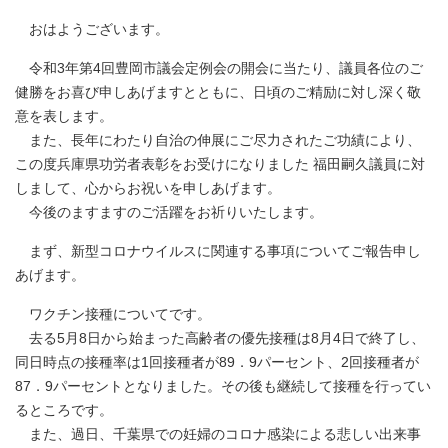
おはようございます。
令和3年第4回豊岡市議会定例会の開会に当たり、議員各位のご
健勝をお喜び申しあげますとともに、日頃のご精励に対し深く敬
意を表します。
また、長年にわたり自治の伸展にご尽力されたご功績により、
この度兵庫県功労者表彰をお受けになりました 福田嗣久議員に対
しまして、心からお祝いを申しあげます。
今後のますますのご活躍をお祈りいたします。
まず、新型コロナウイルスに関連する事項についてご報告申し
あげます。
ワクチン接種についてです。
去る5月8日から始まった高齢者の優先接種は8月4日で終了し、
同日時点の接種率は1回接種者が89．9パーセント、2回接種者が
87．9パーセントとなりました。その後も継続して接種を行ってい
るところです。
また、過日、千葉県での妊婦のコロナ感染による悲しい出来事