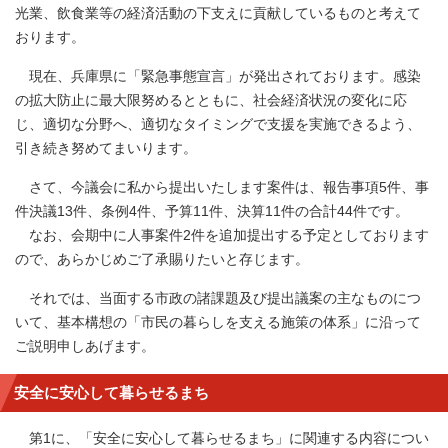
光業、飲食業等の経済活動の下支えに貢献しているものと考えて
おります。
現在、兵庫県に「緊急事態宣言」が発出されております。感染
の拡大防止に最大限努めるとともに、社会経済状況の変化に応
じ、適切な分野へ、適切なタイミングで支援を実施できるよう、
引き続き努めてまいります。
さて、今議会に私から提出いたします案件は、報告事項5件、事
件決議13件、条例4件、予算11件、決算11件の合計44件です。
なお、会期中に人事案件2件を追加提出する予定としております
ので、あらかじめご了承賜りたいと存じます。
それでは、当面する市政の諸課題及び提出議案の主なものにつ
いて、基本構想の「市民の暮らしを支える施策の体系」に沿って
ご説明申しあげます。
安全に安心して暮らせるまち
第1に、「安全に安心して暮らせるまち」に関連する内容につい