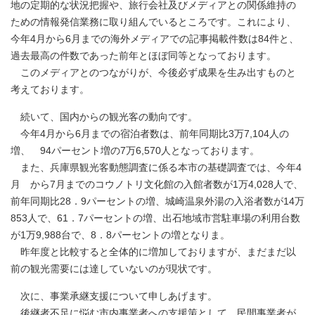
地の定期的な状況把握や、旅行会社及びメディアとの関係維持の
ための情報発信業務に取り組んでいるところです。これにより、
今年4月から6月までの海外メディアでの記事掲載件数は84件と、
過去最高の件数であった前年とほぼ同等となっております。
このメディアとのつながりが、今後必ず成果を生み出すものと
考えております。
続いて、国内からの観光客の動向です。
今年4月から6月までの宿泊者数は、前年同期比3万7,104人の
増、 94パーセント増の7万6,570人となっております。
また、兵庫県観光客動態調査に係る本市の基礎調査では、今年4
月 から7月までのコウノトリ文化館の入館者数が1万4,028人で、
前年同期比28．9パーセントの増、城崎温泉外湯の入浴者数が14万
853人で、61．7パーセントの増、出石地域市営駐車場の利用台数
が1万9,988台で、8．8パーセントの増となりま。
昨年度と比較すると全体的に増加しておりますが、まだまだ以
前の観光需要には達していないのが現状です。
次に、事業承継支援について申しあげます。
後継者不足に悩む市内事業者への支援策として、民間事業者が