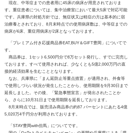
現在、中等症までの患者用に45床の病床が用意されておりま
す。重症患者については、集中治療室において最大5床で対応可能
です。兵庫県の対処方針では、無症状又は軽症の方は基本的に宿
泊療養とされており、8月末時点での使用病床数は、中等症までの
病床が6床、重症用病床が2床となっております。
「プレミアム付き応援商品券EAT,BUY＆GIFT豊岡」についてで
す。
商品券は、1セット6,500円分で8万セット発行し、すでに完売し
ております。すべて使用されれば、少なくとも5億2,000万円の直
接的経済効果を生むこととなります。
なお、兵庫県に「まん延防止等重点措置」が適用され、外食等
で使用しづらい状況が発生したことから、使用期限を9月30日まで
延長しました。その後、「緊急事態宣言」が発出されたことか
ら、さらに10月31日まで使用期限を延長しております。
8月末時点では、販売済み商品券の約87 パーセントにあたる4億
5,020万4千円分が利用されております。
「STAY豊岡with但馬」についてです。
国の「GoToトラベルキャンペーン」の再開や兵庫県による「県