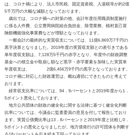
は、コロナ禍により、法人市民税、固定資産税、入湯税等が約2億
5千万円の大幅な減額となっております。
歳出では、コロナ禍への対策の他、会計年度任用職員制度施行
に係る人件費、公立豊岡病院組合負担金、除雪業務、植村直己冒
険館機能強化事業費などが増額となっております。
一般会計の最終的な実質収支については、11億6,869万7千円の
黒字決算となりました。2019年度の実質収支額との差引きである
単年度収支額は、7,128万5千円の赤字となり、年度中の財政調整
基金への積立金や取崩し額など黒字・赤字要素を加味した実質単
年度収支は、 2億6,456万9千円の黒字となっております。
コロナ禍に対応した財政運営は、概ね適切にできたものと考えて
おります。
経常収支比率については、94．9パーセントと2019年度から1．
5ポイント悪化しております。
地方公共団体の財政の健全化に関する法律に基づく健全化判断
比率については、今議会に監査委員の意見を付して報告しており
ます。実質公債費比率は13．8パーセントと2019年度と比較し0．
5ポイントの悪化となりましたが、地方債発行の許可団体を判断す
る18パーセントを引き続き下回っております。