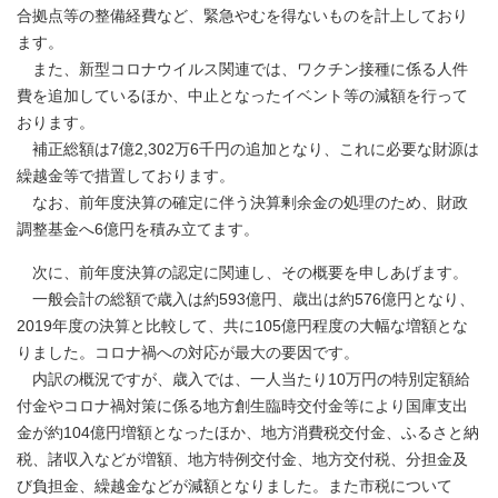
合拠点等の整備経費など、緊急やむを得ないものを計上しており
ます。
また、新型コロナウイルス関連では、ワクチン接種に係る人件
費を追加しているほか、中止となったイベント等の減額を行って
おります。
補正総額は7億2,302万6千円の追加となり、これに必要な財源は
繰越金等で措置しております。
なお、前年度決算の確定に伴う決算剰余金の処理のため、財政
調整基金へ6億円を積み立てます。
次に、前年度決算の認定に関連し、その概要を申しあげます。
一般会計の総額で歳入は約593億円、歳出は約576億円となり、
2019年度の決算と比較して、共に105億円程度の大幅な増額とな
りました。コロナ禍への対応が最大の要因です。
内訳の概況ですが、歳入では、一人当たり10万円の特別定額給
付金やコロナ禍対策に係る地方創生臨時交付金等により国庫支出
金が約104億円増額となったほか、地方消費税交付金、ふるさと納
税、諸収入などが増額、地方特例交付金、地方交付税、分担金及
び負担金、繰越金などが減額となりました。また市税について