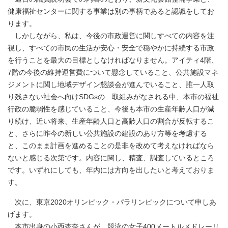
健康福祉センターに関する事業は別の事柄であると認識をしてお
ります。
しかしながら、私は、今後の市政運営に関しすべての内容を注
視し、すべての市民の生活が安心・安全で穏やかに持続する市政
を行うことを最大の目標としなければなりません。アイティ4階、
7階の今後の維持運営費について懸念していること、公共施設マネ
ジメントに関し地域デザイン懇談会が進んでいること、誰一人取
り残さない社会へ向けSDGsの 取組みがなされる中、本市の福祉
行政の脆弱性を感じていること、今後も本市の生産年齢人口が減
り続け、近い将来、生産年齢人口と高齢人口の割合が反転するこ
と、さらに昨今の新しい公共施設の建設のあり方等を考慮する
と、このまま計画を進めることの是非を改めて考えなければなら
ないと感じる次第です。内容に関し、精査、調査しているところ
です。いずれにしても、年内には方向を出したいと考えておりま
す。
次に、東京2020オリンピック・パラリンピックについて申しあ
げます。
本市出身の小西杏奈さんが、競泳の女子400メートルメドレーリ