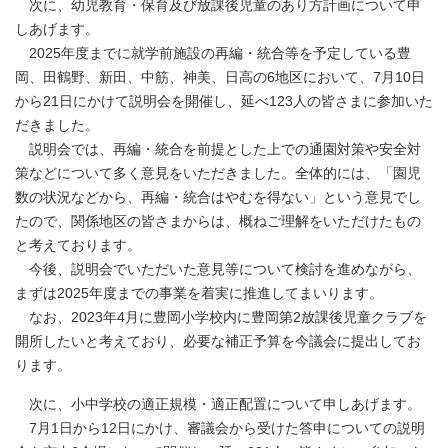
次に、幼児教育・保育及び放課後児童のあり方計画について申
しあげます。
2025年度までに就学前施設の再編・統合等を予定している豊
岡、田鶴野、新田、中筋、神美、日高の6地区において、7月10日
から21日にかけて説明会を開催し、延べ123人の皆さまに参加いた
だきました。
説明会では、再編・統合を前提とした上での通園対策や安全対
策などについて多く意見をいただきました。全体的には、「園児
数の状況などから、再編・統合はやむを得ない」という意見でし
たので、関係地区の皆さまからは、概ねご理解をいただけたもの
と考えております。
今後、説明会でいただいた意見等について検討を進めながら、
まずは2025年度までの事業を着実に推進してまいります。
なお、2023年4月に豊岡小学校内に豊岡第2放課後児童クラブを
開所したいと考えており、必要な補正予算を今議会に提出してお
ります。
次に、小中学校の適正規模・適正配置について申しあげます。
7月1日から12日にかけ、審議会から受けた答申についての説明