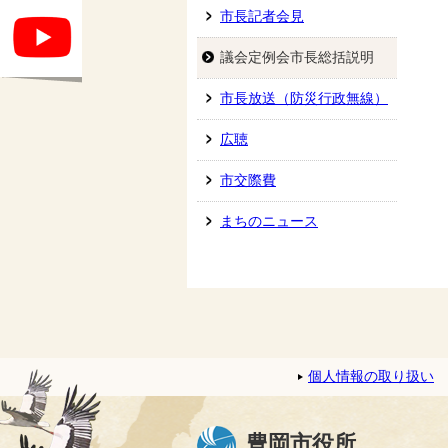
市長記者会見
議会定例会市長総括説明
市長放送（防災行政無線）
広聴
市交際費
まちのニュース
個人情報の取り扱い
豊岡市役所