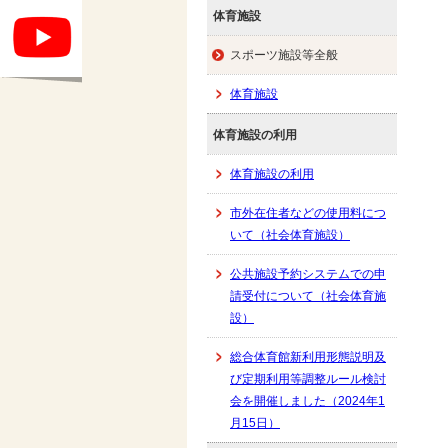
体育施設
スポーツ施設等全般
体育施設
体育施設の利用
体育施設の利用
市外在住者などの使用料につ
いて（社会体育施設）
公共施設予約システムでの申
請受付について（社会体育施
設）
総合体育館新利用形態説明及
び定期利用等調整ルール検討
会を開催しました（2024年1
月15日）