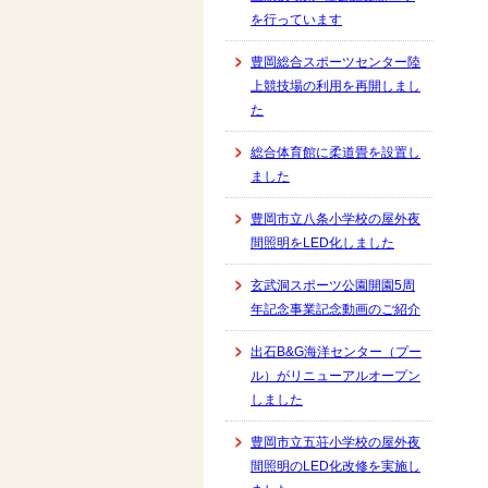
を行っています
豊岡総合スポーツセンター陸
上競技場の利用を再開しまし
た
総合体育館に柔道畳を設置し
ました
豊岡市立八条小学校の屋外夜
間照明をLED化しました
玄武洞スポーツ公園開園5周
年記念事業記念動画のご紹介
出石B&G海洋センター（プー
ル）がリニューアルオープン
しました
豊岡市立五荘小学校の屋外夜
間照明のLED化改修を実施し