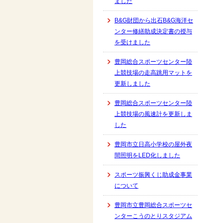
ました
B&G財団から出石B&G海洋セ
ンター修繕助成決定書の授与
を受けました
豊岡総合スポーツセンター陸
上競技場の走高跳用マットを
更新しました
豊岡総合スポーツセンター陸
上競技場の風速計を更新しま
した
豊岡市立日高小学校の屋外夜
間照明をLED化しました
スポーツ振興くじ助成金事業
について
豊岡市立豊岡総合スポーツセ
ンターこうのとりスタジアム