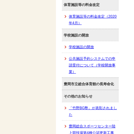
体育施設等の料金改定
体育施設等の料金改定（2020
年4月）
学校施設の開放
学校施設の開放
公共施設予約システムでの申
請受付について（学校開放事
業）
豊岡市立総合体育館の長寿命化
その他のお知らせ
「竹野BG塾」が表彰されまし
た
豊岡総合スポーツセンター陸
上競技場第4種公認更新工事