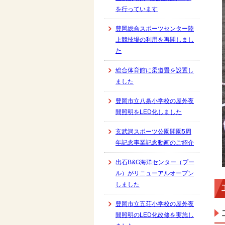
を行っています
豊岡総合スポーツセンター陸
上競技場の利用を再開しまし
た
総合体育館に柔道畳を設置し
ました
豊岡市立八条小学校の屋外夜
間照明をLED化しました
玄武洞スポーツ公園開園5周
年記念事業記念動画のご紹介
出石B&G海洋センター（プー
ル）がリニューアルオープン
しました
豊岡市立五荘小学校の屋外夜
間照明のLED化改修を実施し