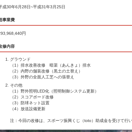
平成30年6月28日~平成31年3月25日
総事業費
293,968,440円
改修内容
グラウンド
（1）排水改善改修 暗渠（あんきょ）排水
（2）内野の舗装改修（黒土の土替え）
（3）外野の全面人工芝への張替え
その他
（1）野外照明LED化（照明制御システム更新）
（2）スコアボード改修
（3）防球ネット設置
（4）放送設備更新
注：今回の改修は、スポーツ振興くじ（toto）助成金を受けて行