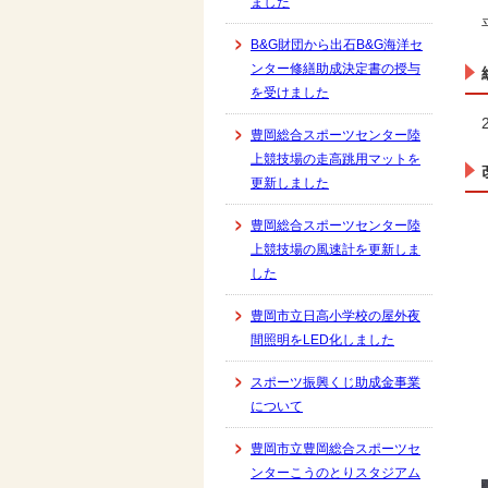
ました
B&G財団から出石B&G海洋セ
ンター修繕助成決定書の授与
を受けました
豊岡総合スポーツセンター陸
上競技場の走高跳用マットを
更新しました
豊岡総合スポーツセンター陸
上競技場の風速計を更新しま
した
豊岡市立日高小学校の屋外夜
間照明をLED化しました
スポーツ振興くじ助成金事業
について
豊岡市立豊岡総合スポーツセ
ンターこうのとりスタジアム