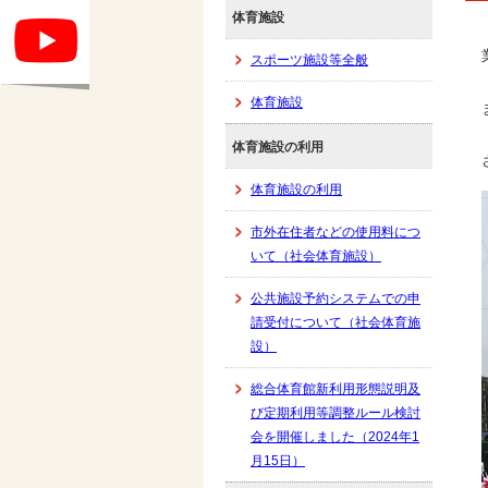
体育施設
スポーツ施設等全般
体育施設
体育施設の利用
体育施設の利用
市外在住者などの使用料につ
いて（社会体育施設）
公共施設予約システムでの申
請受付について（社会体育施
設）
総合体育館新利用形態説明及
び定期利用等調整ルール検討
会を開催しました（2024年1
月15日）