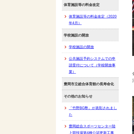
体育施設等の料金改定
体育施設等の料金改定（2020
年4月）
学校施設の開放
学校施設の開放
公共施設予約システムでの申
請受付について（学校開放事
業）
豊岡市立総合体育館の長寿命化
その他のお知らせ
「竹野BG塾」が表彰されまし
た
豊岡総合スポーツセンター陸
上競技場第4種公認更新工事