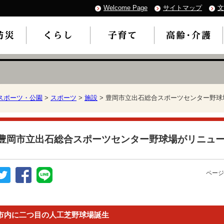
Welcome Page
サイトマップ
文
スポーツ・公園
>
スポーツ
>
施設
> 豊岡市立出石総合スポーツセンター野
豊岡市立出石総合スポーツセンター野球場がリニュ
ページ
市内に二つ目の人工芝野球場誕生