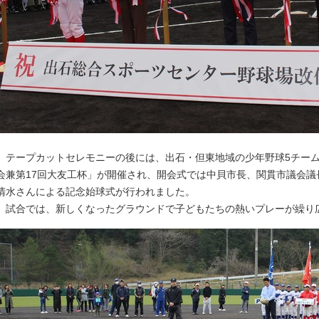
テープカットセレモニーの後には、出石・但東地域の少年野球5チーム
会兼第17回大友工杯」が開催され、開会式では中貝市長、関貫市議会議
清水さんによる記念始球式が行われました。
試合では、新しくなったグラウンドで子どもたちの熱いプレーが繰り