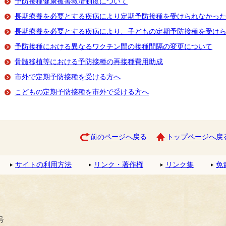
予防接種健康被害救済制度について
長期療養を必要とする疾病により定期予防接種を受けられなかっ
長期療養を必要とする疾病により、子どもの定期予防接種を受け
予防接種における異なるワクチン間の接種間隔の変更について
骨髄移植等における予防接種の再接種費用助成
市外で定期予防接種を受ける方へ
こどもの定期予防接種を市外で受ける方へ
前のページへ戻る
トップページへ戻
サイトの利用方法
リンク・著作権
リンク集
免
号