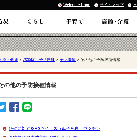
Welcome Page
サイトマップ
文
医療・健康
>
感染症・予防接種
>
予防接種
> その他の予防接種情報
その他の予防接種情報
妊婦に対するRSウイルス（母子免疫）ワクチン