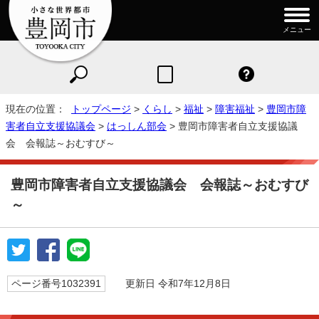
メニュー
現在の位置：
トップページ
>
くらし
>
福祉
>
障害福祉
>
豊岡市障
害者自立支援協議会
>
はっしん部会
> 豊岡市障害者自立支援協議
会 会報誌～おむすび～
豊岡市障害者自立支援協議会 会報誌～おむすび
～
ページ番号1032391
更新日 令和7年12月8日