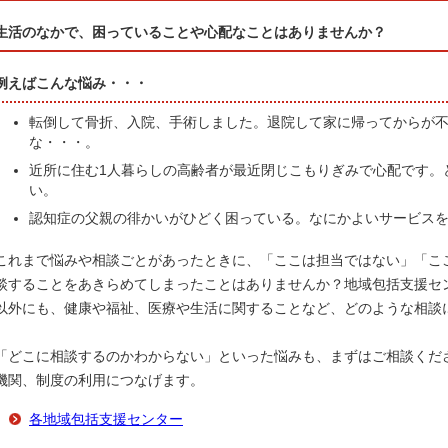
生活のなかで、困っていることや心配なことはありませんか？
例えばこんな悩み・・・
転倒して骨折、入院、手術しました。退院して家に帰ってからが
な・・・。
近所に住む1人暮らしの高齢者が最近閉じこもりぎみで心配です。
い。
認知症の父親の徘かいがひどく困っている。なにかよいサービス
これまで悩みや相談ごとがあったときに、「ここは担当ではない」「こ
談することをあきらめてしまったことはありませんか？地域包括支援セ
以外にも、健康や福祉、医療や生活に関することなど、どのような相談
「どこに相談するのかわからない」といった悩みも、まずはご相談くだ
機関、制度の利用につなげます。
各地域包括支援センター