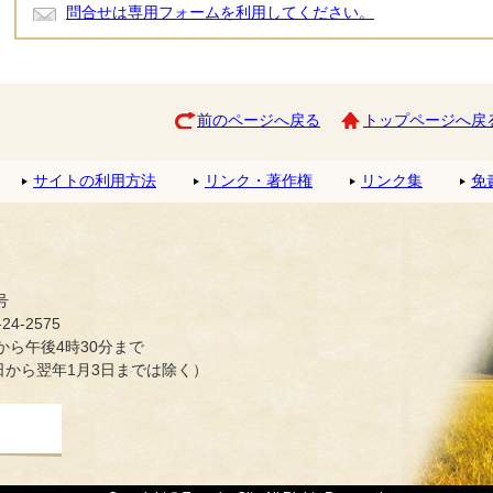
問合せは専用フォームを利用してください。
前のページへ戻る
トップページへ戻
サイトの利用方法
リンク・著作権
リンク集
免
号
4-2575
ら午後4時30分まで
日から翌年1月3日までは除く）