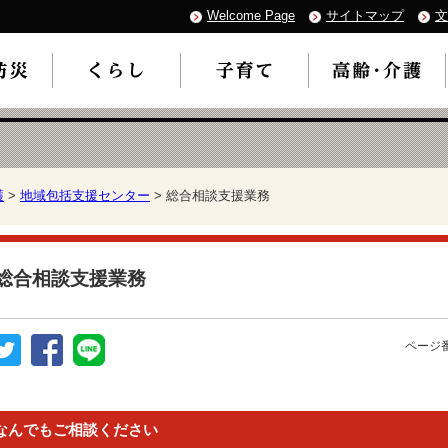
Welcome Page
サイトマップ
文
護
>
地域包括支援センター
> 総合相談支援業務
総合相談支援業務
ページ番
なんでもご相談ください