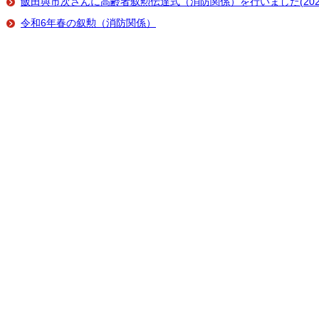
飯田與市次さんに高齢者叙勲伝達式（消防関係）を行いました(2024
令和6年春の叙勲（消防関係）