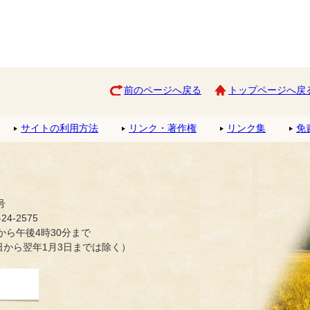
前のページへ戻る
トップページへ戻
サイトの利用方法
リンク・著作権
リンク集
免
号
4-2575
ら午後4時30分まで
日から翌年1月3日までは除く）