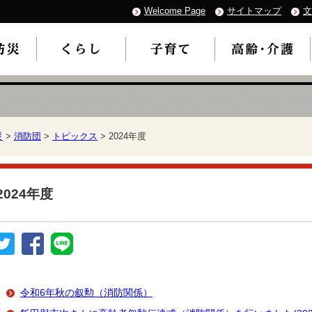
Welcome Page
サイトマップ
文
災
>
消防団
>
トピックス
> 2024年度
2024年度
令和6年秋の叙勲（消防関係）