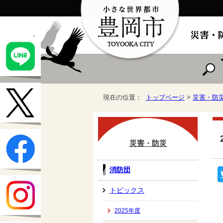
現在の位置：
トップページ
>
災害・防
災害・防災
消防団
トピックス
2025年度