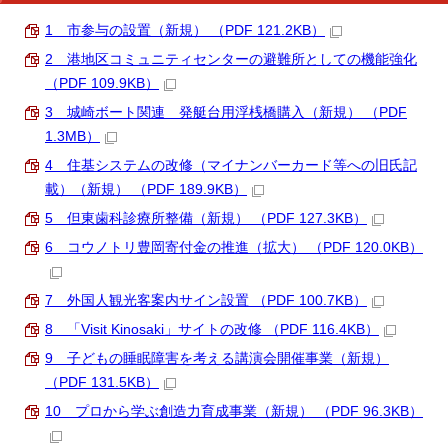
1 市参与の設置（新規） （PDF 121.2KB）
2 港地区コミュニティセンターの避難所としての機能強化
（PDF 109.9KB）
3 城崎ボート関連 発艇台用浮桟橋購入（新規） （PDF
1.3MB）
4 住基システムの改修（マイナンバーカード等への旧氏記
載）（新規） （PDF 189.9KB）
5 但東歯科診療所整備（新規） （PDF 127.3KB）
6 コウノトリ豊岡寄付金の推進（拡大） （PDF 120.0KB）
7 外国人観光客案内サイン設置 （PDF 100.7KB）
8 「Visit Kinosaki」サイトの改修 （PDF 116.4KB）
9 子どもの睡眠障害を考える講演会開催事業（新規）
（PDF 131.5KB）
10 プロから学ぶ創造力育成事業（新規） （PDF 96.3KB）