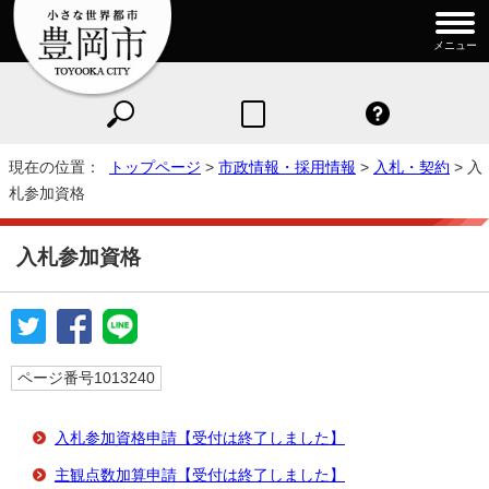
メニュー
現在の位置：
トップページ
>
市政情報・採用情報
>
入札・契約
> 入
札参加資格
入札参加資格
ページ番号1013240
入札参加資格申請【受付は終了しました】
主観点数加算申請【受付は終了しました】