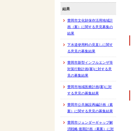
結果
豊岡市文化財保存活用地域計
画（案）に関する意見募集の
結果
下水道使用料の見直しに関す
る意見の募集結果
豊岡市新型インフルエンザ等
対策行動計画(案)に対する意
見の募集結果
豊岡市地域医療計画(案)に対
する意見の募集結果
豊岡市公共施設再編計画（素
案）に関する意見の募集結果
豊岡市ジェンダーギャップ解
消戦略 後期計画（素案）に対