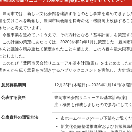
豊岡市民会館リニューアル基本計画(案)に意見を寄せてください
豊岡市では、新しい文化会館を建設するものとし事業を進めてきまし
響を受けこれを断念し、豊岡市民会館を長寿命化・機能向上改修するこ
きたいと考えています。
今後事業を進めていくうえで、その方針となる「基本計画」を策定す
この計画の策定にあたっては、2020(令和2)年1月に策定した「豊岡
さんと議論を積み重ねて策定されたことを踏まえ、この内容を最大限尊
ととしました。
このたび「豊岡市民会館リニューアル基本計画(案)」をまとめましたの
皆さんから広く意見をお聞きするパブリックコメントを実施し、方針策
意見募集期間
12月25日(木曜日)～2026年1月14日(水曜
公表する資料
豊岡市民会館リニューアル基本計画(案)
注：概要も作成しましたので参考にして
公表資料の閲覧方法
市ホームページ(ページ下部をご覧くだ
新文化会館整備推進室および各振興局