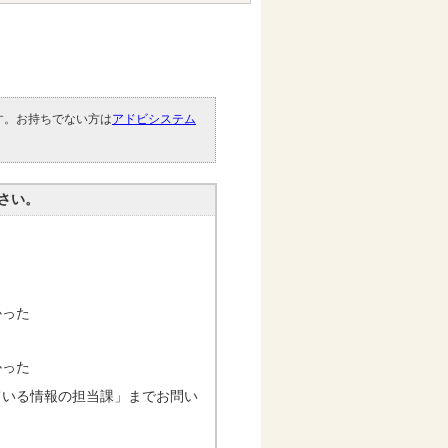
です。お持ちでない方は
アドビシステム
。
さい。
かった
かった
ている情報の担当課」までお問い