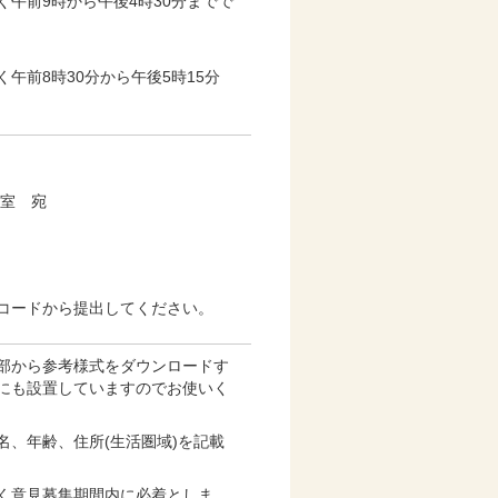
午前9時から午後4時30分までで
午前8時30分から午後5時15分
進室 宛
コードから提出してください。
部から参考様式をダウンロードす
にも設置していますのでお使いく
名、年齢、住所(生活圏域)を記載
く意見募集期間内に必着としま