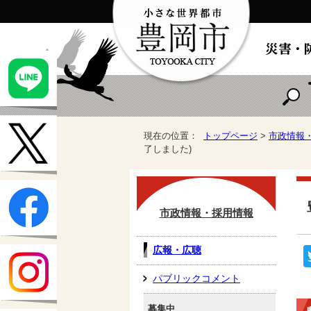
現在の位置：
トップページ
>
市政情報
了しました)
市政情報・採用情報
広報・広聴
パブリックコメント
募集中