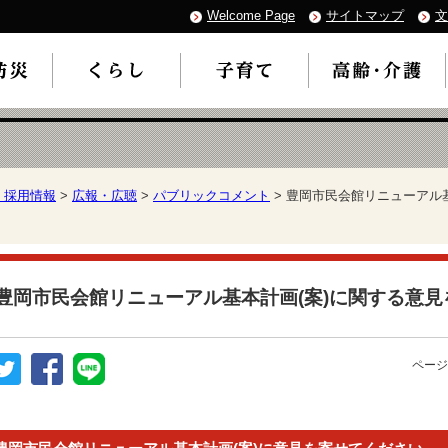
Welcome Page
サイトマップ
文
・採用情報
>
広報・広聴
>
パブリックコメント
> 豊岡市民会館リニューアル
豊岡市民会館リニューアル基本計画(案)に関する意見
ページ