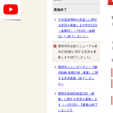
募集終了
下水道使用料の見直しに関す
る意見を募集します[6月12日
（金曜日）～7月3日（金曜
日）]（終了しました）
豊岡市民会館リニューアル基
本計画(案)に関する意見を募
集します(終了しました)
豊岡市ジェンダーギャップ解
消戦略 後期計画（素案）に関
する意見募集（終了しまし
た）
豊岡市多様性推進方針（素
案）に関する意見を募集しま
す（～3月3日）【募集は終了
しました】