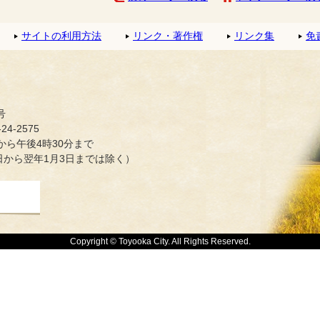
サイトの利用方法
リンク・著作権
リンク集
免
号
4-2575
ら午後4時30分まで
日から翌年1月3日までは除く）
Copyright © Toyooka City. All Rights Reserved.