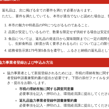
返礼品は、次に掲げる全ての要件を満たす必要があります。
ただし、要件を満たしていても、本市が適当でないと認めた場合は、
本市の魅力や特産品のPRにつながるものであること。
品質が安定しているもので、数量を限定せず供給する場合は安定
食品については、返礼品の発送日から賞味期限までに一定の期間
し、生鮮食料品（鮮度が高く要求されるもの）についてはこの限
総務省告示第179号第5条当を遵守し、ふるさと納税の返礼品と
協力事業者登録および申込み方法
協力事業者として新規登録されるためには、市税の滞納有無に関
者登録申請書兼誓約書の提出が必要です。下部の添付ファイルを
き・提出をお願いします。
市税の滞納有無に関する調査同意書
必要事項を記入・押印の上、環境経済課に提出してくださ
返礼品協力事業者登録申請書兼誓約書
必要事項を記入・押印の上、環境経済課に提出してくださ