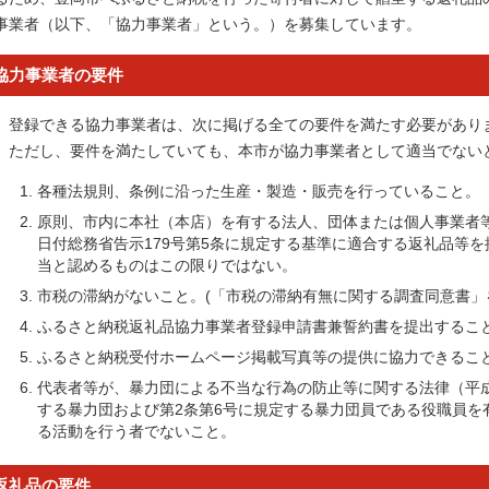
事業者（以下、「協力事業者」という。）を募集しています。
協力事業者の要件
登録できる協力事業者は、次に掲げる全ての要件を満たす必要があり
ただし、要件を満たしていても、本市が協力事業者として適当でない
各種法規則、条例に沿った生産・製造・販売を行っていること。
原則、市内に本社（本店）を有する法人、団体または個人事業者等
日付総務省告示179号第5条に規定する基準に適合する返礼品等
当と認めるものはこの限りではない。
市税の滞納がないこと。(「市税の滞納有無に関する調査同意書」
ふるさと納税返礼品協力事業者登録申請書兼誓約書を提出するこ
ふるさと納税受付ホームページ掲載写真等の提供に協力できるこ
代表者等が、暴力団による不当な行為の防止等に関する法律（平成
する暴力団および第2条第6号に規定する暴力団員である役職員を
る活動を行う者でないこと。
返礼品の要件