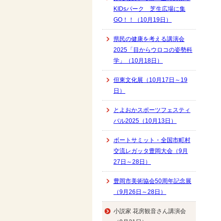
KIDsパーク 芝生広場に集
GO！！（10月19日）
県民の健康を考える講演会
2025「目からウロコの姿勢科
学」（10月18日）
但東文化展（10月17日～19
日）
とよおかスポーツフェスティ
バル2025（10月13日）
ボートサミット・全国市町村
交流レガッタ豊岡大会（9月
27日～28日）
豊岡市美術協会50周年記念展
（9月26日～28日）
小説家 花房観音さん講演会