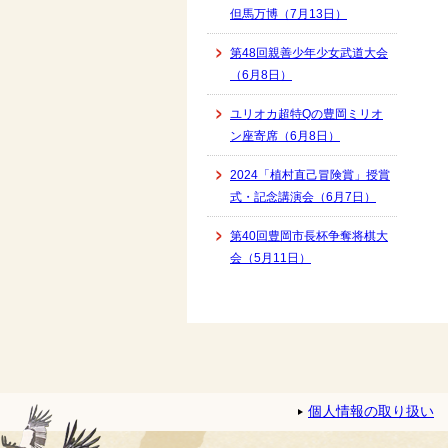
但馬万博（7月13日）
第48回親善少年少女武道大会
（6月8日）
ユリオカ超特Qの豊岡ミリオ
ン座寄席（6月8日）
2024「植村直己冒険賞」授賞
式・記念講演会（6月7日）
第40回豊岡市長杯争奪将棋大
会（5月11日）
個人情報の取り扱い