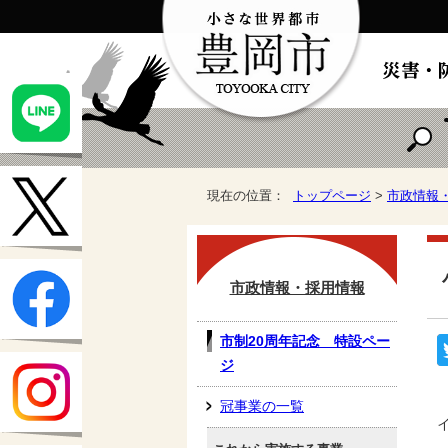
現在の位置：
トップページ
>
市政情報
市政情報・採用情報
市制20周年記念 特設ペー
ジ
冠事業の一覧