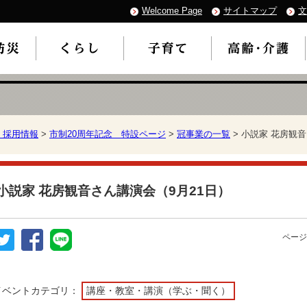
Welcome Page
サイトマップ
文
・採用情報
>
市制20周年記念 特設ページ
>
冠事業の一覧
> 小説家 花房観
小説家 花房観音さん講演会（9月21日）
ページ
イベントカテゴリ：
講座・教室・講演（学ぶ・聞く）