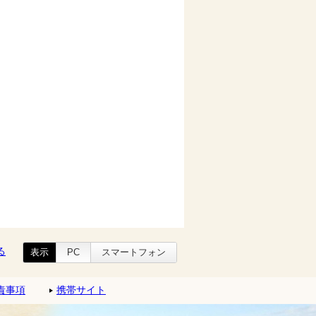
る
表示
PC
スマートフォン
責事項
携帯サイト