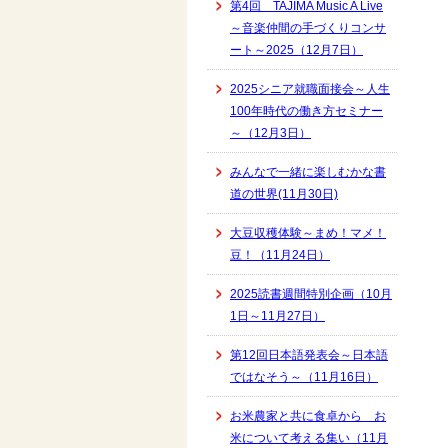
第4回 TAJIMA Music A Live
～音楽仲間の手づくりコンサ
ート～2025（12月7日）
2025シニア就職面接会～人生
100年時代の働き方セミナー
～（12月3日）
みんなで一緒に楽しむかな書
道の世界(11月30日)
大豆収穫体験～まめ！マメ！
豆！（11月24日）
2025読書週間特別企画（10月
1日～11月27日）
第12回日本語発表会～日本語
ではなそう～（11月16日）
お米農家と共に食卓から お
米について考える集い（11月