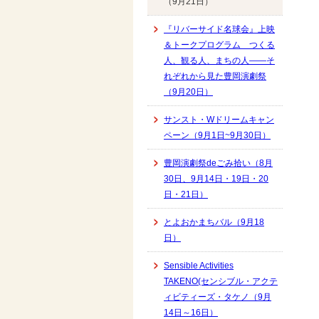
（9月21日）
『リバーサイド名球会』上映
＆トークプログラム つくる
人、観る人、まちの人――そ
れぞれから見た豊岡演劇祭
（9月20日）
サンスト・Wドリームキャン
ペーン（9月1日~9月30日）
豊岡演劇祭deごみ拾い（8月
30日、9月14日・19日・20
日・21日）
とよおかまちバル（9月18
日）
Sensible Activities
TAKENO(センシブル・アクテ
ィビティーズ・タケノ（9月
14日～16日）