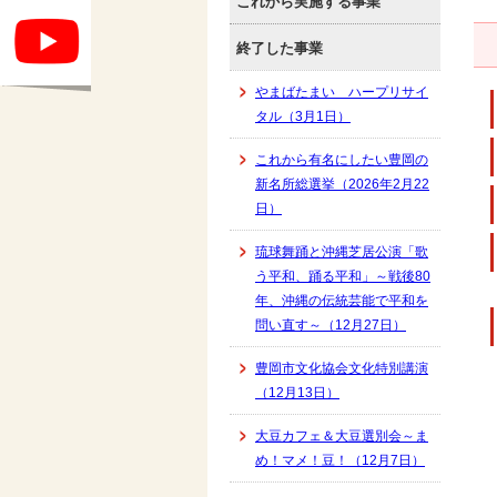
これから実施する事業
終了した事業
やまばたまい ハープリサイ
タル（3月1日）
これから有名にしたい豊岡の
新名所総選挙（2026年2月22
日）
琉球舞踊と沖縄芝居公演「歌
う平和、踊る平和」～戦後80
年、沖縄の伝統芸能で平和を
問い直す～（12月27日）
豊岡市文化協会文化特別講演
（12月13日）
大豆カフェ＆大豆選別会～ま
め！マメ！豆！（12月7日）