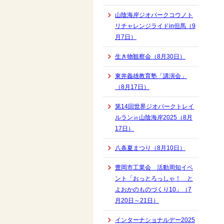
山陰海岸ジオパークコウノト
リチャレンジライドin但馬（9
月7日）
生き物観察会（8月30日）
東井義雄教育塾「講演会」
（8月17日）
第14回世界ジオパークトレイ
ルラン㏌山陰海岸2025（8月
17日）
八条夏まつり（8月10日）
豊岡市工業会 活動周知イベ
ント「おっとろっしゃ！ と
よおかのものづくり10」（7
月20日～21日）
インターナショナルデー2025