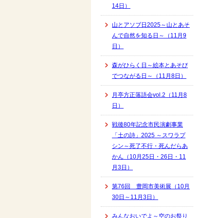
14日）
山とアソブ日2025～山とあそ
んで自然を知る日～（11月9
日）
森がひらく日～絵本とあそび
でつながる日～（11月8日）
月亭方正落語会vol.2（11月8
日）
戦後80年記念市民演劇事業
「土の詩」2025 ～スワラプ
シン～死了不行・死んだらあ
かん（10月25日・26日・11
月3日）
第76回 豊岡市美術展（10月
30日～11月3日）
みんなおいでよ～空のお祭り