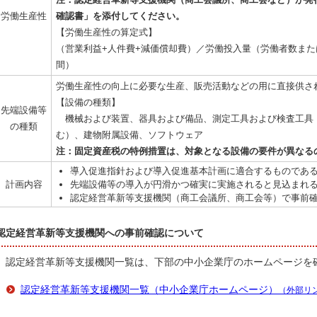
労働生産性
確認書」を添付してください。
【労働生産性の算定式】
（営業利益+人件費+減価償却費）／労働投入量（労働者数また
間）
労働生産性の向上に必要な生産、販売活動などの用に直接供さ
【設備の種類】
先端設備等
機械および装置、器具および備品、測定工具および検査工具
の種類
む）、建物附属設備、ソフトウェア
注：固定資産税の特例措置は、対象となる設備の要件が異なる
導入促進指針および導入促進基本計画に適合するものであ
計画内容
先端設備等の導入が円滑かつ確実に実施されると見込まれ
認定経営革新等支援機関（商工会議所、商工会等）で事前
認定経営革新等支援機関への事前確認について
認定経営革新等支援機関一覧は、下部の中小企業庁のホームページを
認定経営革新等支援機関一覧（中小企業庁ホームページ）
（外部リ