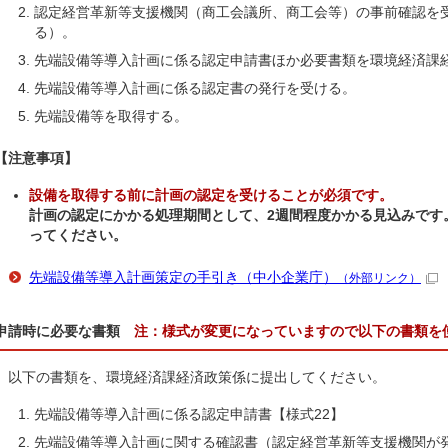
認定経営革新等支援機関（商工会議所、商工会等）の事前確認を
る）。
先端設備等導入計画に係る認定申請書ほか必要書類を環境経済課
先端設備等導入計画に係る認定書の発行を受ける。
先端設備等を取得する。
【注意事項】
設備を取得する前に計画の認定を受けることが必須です。
計画の認定にかかる処理期間として、2週間程度かかる見込みです
ってください。
先端設備等導入計画策定の手引き（中小企業庁）
（外部リンク）
申請時に必要な書類
注：様式が変更になっていますので以下の書類を
以下の書類を、環境経済課経済政策係に提出してください。
先端設備等導入計画に係る認定申請書【様式22】
先端設備等導入計画に関する確認書（認定経営革新等支援機関が