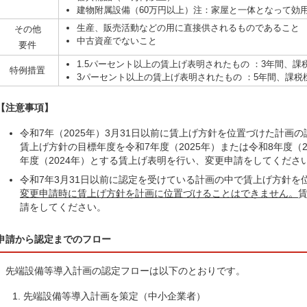
建物附属設備（60万円以上）注：家屋と一体となって効
生産、販売活動などの用に直接供されるものであること
その他
中古資産でないこと
要件
1.5パーセント以上の賃上げ表明されたもの ：3年間、課
特例措置
3パーセント以上の賃上げ表明されたもの ：5年間、課税
【注意事項】
令和7年（2025年）3月31日以前に賃上げ方針を位置づけた計画
賃上げ方針の目標年度を令和7年度（2025年）または令和8年度（
年度（2024年）とする賃上げ表明を行い、変更申請をしてくださ
令和7年3月31日以前に認定を受けている計画の中で賃上げ方針を
変更申請時に賃上げ方針を計画に位置づけることはできません。
請をしてください。
申請から認定までのフロー
先端設備等導入計画の認定フローは以下のとおりです。
先端設備等導入計画を策定（中小企業者）