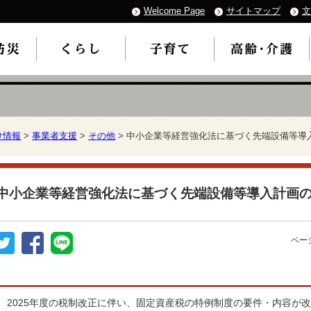
Welcome Page
サイトマップ
文
け情報
>
事業者支援
>
その他
> 中小企業等経営強化法に基づく先端設備等導
中小企業等経営強化法に基づく先端設備等導入計画
ページ
2025年度の税制改正に伴い、固定資産税の特例制度の要件・内容が