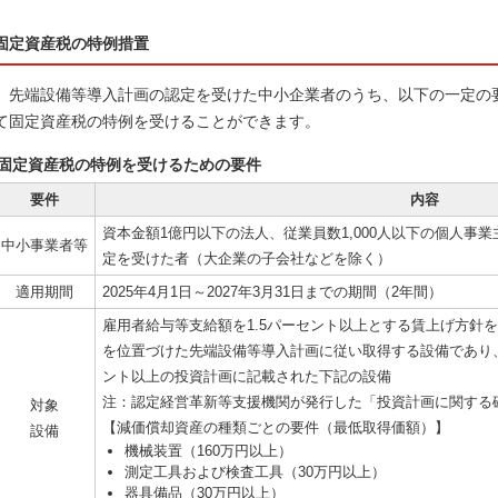
固定資産税の特例措置
先端設備等導入計画の認定を受けた中小企業者のうち、以下の一定の
て固定資産税の特例を受けることができます。
固定資産税の特例を受けるための要件
要件
内容
資本金額1億円以下の法人、従業員数1,000人以下の個人事
中小事業者等
定を受けた者（大企業の子会社などを除く）
適用期間
2025年4月1日～2027年3月31日までの期間（2年間）
雇用者給与等支給額を1.5パーセント以上とする賃上げ方針
を位置づけた先端設備等導入計画に従い取得する設備であり
ント以上の投資計画に記載された下記の設備
注：認定経営革新等支援機関が発行した「投資計画に関する
対象
【減価償却資産の種類ごとの要件（最低取得価額）】
設備
機械装置（160万円以上）
測定工具および検査工具（30万円以上）
器具備品（30万円以上）