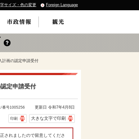
字サイズ・色の変更
Foreign Language
入計画の認定申請受付
の認定申請受付
更新日 令和7年4月8日
番号1005256
大きな文字で印刷
印刷
改正されましたので留意してくださ