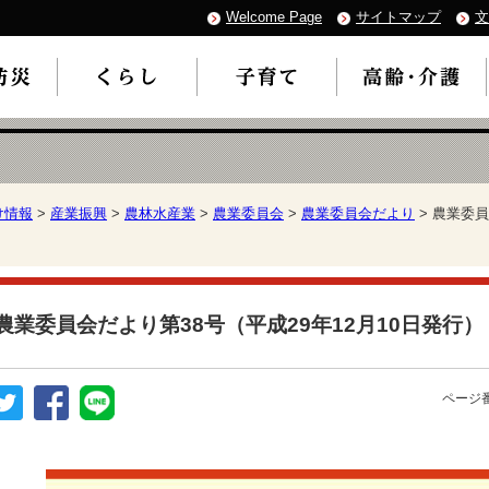
Welcome Page
サイトマップ
文
け情報
>
産業振興
>
農林水産業
>
農業委員会
>
農業委員会だより
> 農業委員
農業委員会だより第38号（平成29年12月10日発行）
ページ番