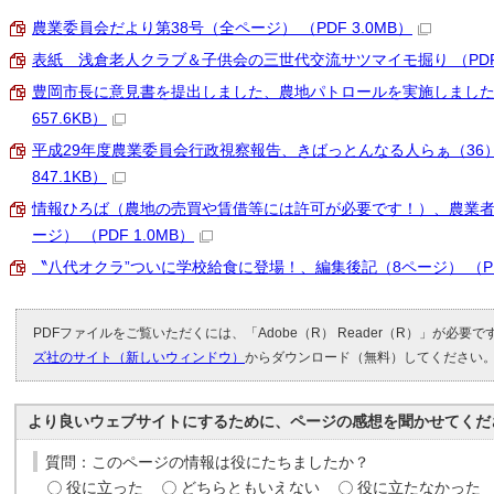
農業委員会だより第38号（全ページ） （PDF 3.0MB）
表紙 浅倉老人クラブ＆子供会の三世代交流サツマイモ掘り （PDF 3
豊岡市長に意見書を提出しました、農地パトロールを実施しました（
657.6KB）
平成29年度農業委員会行政視察報告、きばっとんなる人らぁ（36）
847.1KB）
情報ひろば（農地の売買や賃借等には許可が必要です！）、農業者
ージ） （PDF 1.0MB）
〝八代オクラ”ついに学校給食に登場！、編集後記（8ページ） （PDF 
PDFファイルをご覧いただくには、「Adobe（R） Reader（R）」が必要
ズ社のサイト（新しいウィンドウ）
からダウンロード（無料）してください
より良いウェブサイトにするために、ページの感想を聞かせてくだ
質問：このページの情報は役にたちましたか？
役に立った
どちらともいえない
役に立たなかった