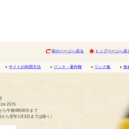
前のページへ戻る
トップページへ戻
サイトの利用方法
リンク・著作権
リンク集
免
号
4-2575
ら午後4時30分まで
日から翌年1月3日までは除く）