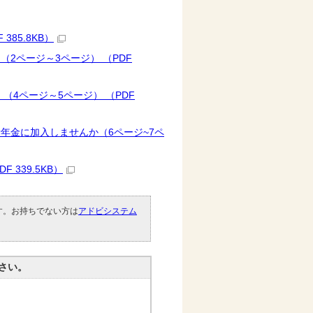
85.8KB）
2ページ～3ページ） （PDF
（4ページ～5ページ） （PDF
年金に加入しませんか（6ページ~7ペ
339.5KB）
です。お持ちでない方は
アドビシステム
。
さい。