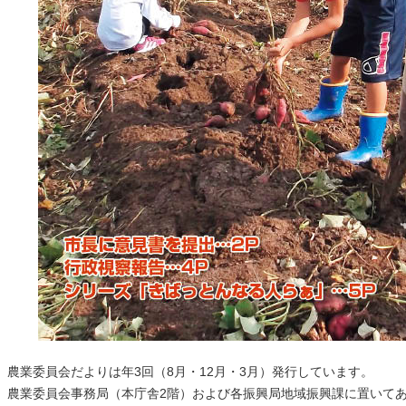
農業委員会だよりは年3回（8月・12月・3月）発行しています。
農業委員会事務局（本庁舎2階）および各振興局地域振興課に置いて