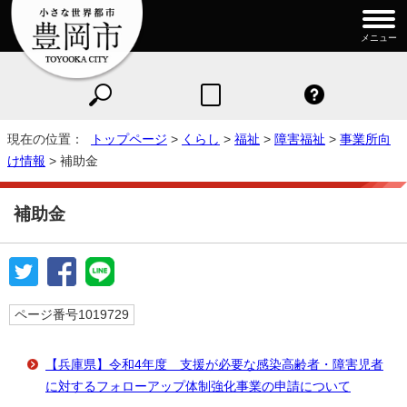
メニュー
現在の位置：
トップページ
>
くらし
>
福祉
>
障害福祉
>
事業所向
け情報
> 補助金
補助金
ページ番号1019729
【兵庫県】令和4年度 支援が必要な感染高齢者・障害児者
に対するフォローアップ体制強化事業の申請について