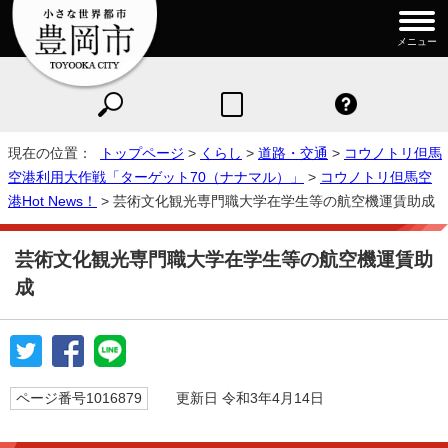
メニュー
現在の位置：
トップページ
>
くらし
>
道路・交通
>
コウノトリ但馬
空港利用大作戦「ターゲット70（ナナマル）」
>
コウノトリ但馬空
港Hot News！
> 芸術文化観光専門職大学在学生等の航空機運賃助成
芸術文化観光専門職大学在学生等の航空機運賃助
成
ページ番号1016879
更新日 令和3年4月14日