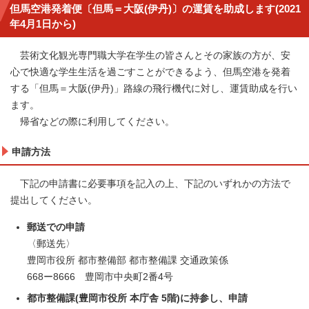
但馬空港発着便〔但馬＝大阪(伊丹)〕の運賃を助成します(2021
年4月1日から)
芸術文化観光専門職大学在学生の皆さんとその家族の方が、安
心で快適な学生生活を過ごすことができるよう、但馬空港を発着
する「但馬＝大阪(伊丹)」路線の飛行機代に対し、運賃助成を行い
ます。
帰省などの際に利用してください。
申請方法
下記の申請書に必要事項を記入の上、下記のいずれかの方法で
提出してください。
郵送での申請
〈郵送先〉
豊岡市役所 都市整備部 都市整備課 交通政策係
668ー8666 豊岡市中央町2番4号
都市整備課(豊岡市役所 本庁舎 5階)に持参し、申請