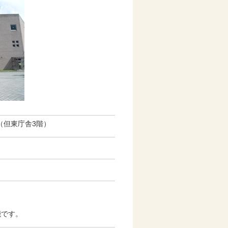
0（但東庁舎3階）
能です。