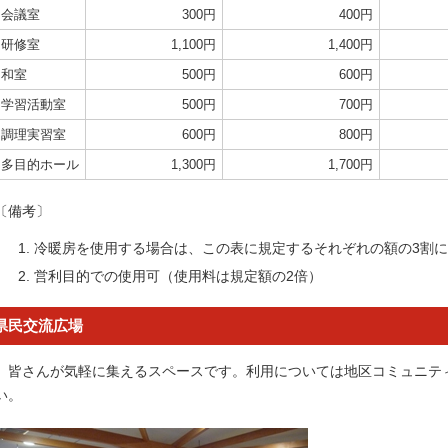
会議室
300円
400円
研修室
1,100円
1,400円
和室
500円
600円
学習活動室
500円
700円
調理実習室
600円
800円
多目的ホール
1,300円
1,700円
〔備考〕
冷暖房を使用する場合は、この表に規定するそれぞれの額の3割
営利目的での使用可（使用料は規定額の2倍）
県民交流広場
皆さんが気軽に集えるスペースです。利用については地区コミュニテ
い。