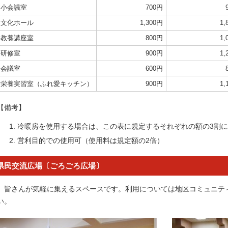
小会議室
700円
文化ホール
1,300円
1,
教養講座室
800円
1,
研修室
900円
1,
会議室
600円
栄養実習室（ふれ愛キッチン）
900円
1,
【備考】
冷暖房を使用する場合は、この表に規定するそれぞれの額の3割
営利目的での使用可（使用料は規定額の2倍）
県民交流広場〔ごろごろ広場〕
皆さんが気軽に集えるスペースです。利用については地区コミュニテ
い。