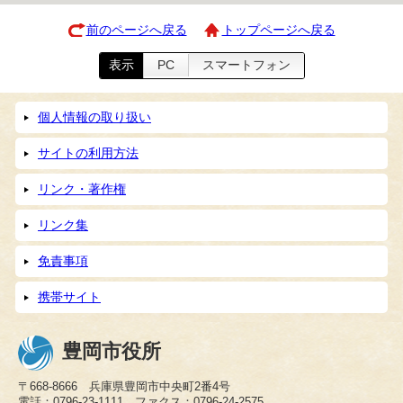
前のページへ戻る
トップページへ戻る
表示
PC
スマートフォン
個人情報の取り扱い
サイトの利用方法
リンク・著作権
リンク集
免責事項
携帯サイト
豊岡市役所
〒668-8666 兵庫県豊岡市中央町2番4号
電話：0796-23-1111 ファクス：0796-24-2575