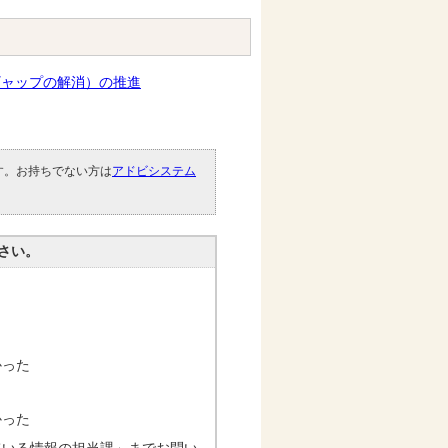
ギャップの解消）の推進
です。お持ちでない方は
アドビシステム
。
さい。
かった
かった