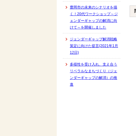
豊岡市の未来のシナリオを描
く！20代ワークショップ～ジ
ェンダーギャップの解消に向
けて～を開催しました
ジェンダーギャップ解消戦略
策定に向けた提言(2021年1月
12日)
多様性を受け入れ、支え合う
リベラルなまちづくり（ジェ
ンダーギャップの解消）の推
進