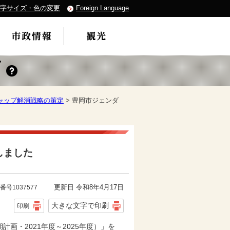
字サイズ・色の変更
Foreign Language
ャップ解消戦略の策定
> 豊岡市ジェンダ
しました
更新日 令和8年4月17日
番号1037577
大きな文字で印刷
印刷
画・2021年度～2025年度）」を