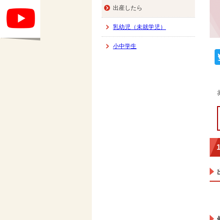
出産したら
乳幼児（未就学児）
小中学生