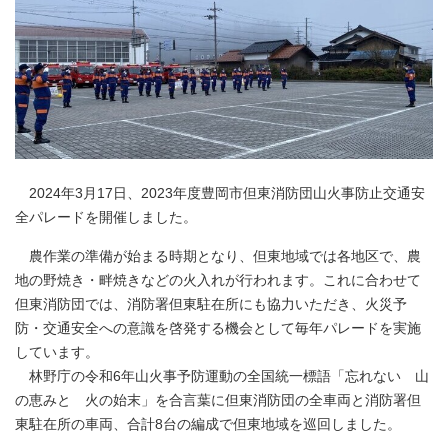
2024年3月17日、2023年度豊岡市但東消防団山火事防止交通安
全パレードを開催しました。
農作業の準備が始まる時期となり、但東地域では各地区で、農
地の野焼き・畔焼きなどの火入れが行われます。これに合わせて
但東消防団では、消防署但東駐在所にも協力いただき、火災予
防・交通安全への意識を啓発する機会として毎年パレードを実施
しています。
林野庁の令和6年山火事予防運動の全国統一標語「忘れない 山
の恵みと 火の始末」を合言葉に但東消防団の全車両と消防署但
東駐在所の車両、合計8台の編成で但東地域を巡回しました。