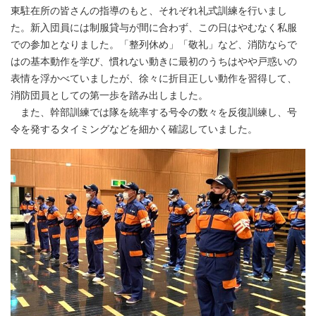
東駐在所の皆さんの指導のもと、それぞれ礼式訓練を行いまし
た。新入団員には制服貸与が間に合わず、この日はやむなく私服
での参加となりました。「整列休め」「敬礼」など、消防ならで
はの基本動作を学び、慣れない動きに最初のうちはやや戸惑いの
表情を浮かべていましたが、徐々に折目正しい動作を習得して、
消防団員としての第一歩を踏み出しました。
また、幹部訓練では隊を統率する号令の数々を反復訓練し、号
令を発するタイミングなどを細かく確認していました。