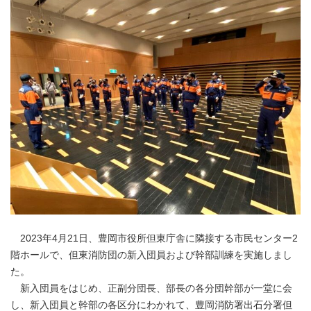
2023年4月21日、豊岡市役所但東庁舎に隣接する市民センター2
階ホールで、但東消防団の新入団員および幹部訓練を実施しまし
た。
新入団員をはじめ、正副分団長、部長の各分団幹部が一堂に会
し、新入団員と幹部の各区分にわかれて、豊岡消防署出石分署但