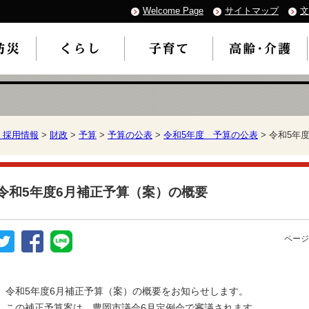
Welcome Page
サイトマップ
文
・採用情報
>
財政
>
予算
>
予算の公表
>
令和5年度 予算の公表
> 令和5年
令和5年度6月補正予算（案）の概要
ページ
令和5年度6月補正予算（案）の概要をお知らせします。
この補正予算案は、豊岡市議会6月定例会で審議されます。