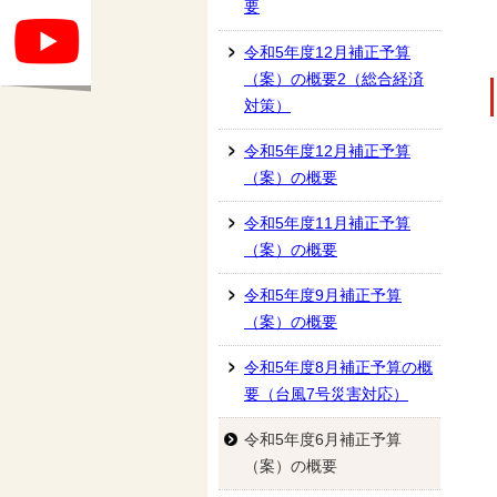
要
令和5年度12月補正予算
（案）の概要2（総合経済
対策）
令和5年度12月補正予算
（案）の概要
令和5年度11月補正予算
（案）の概要
令和5年度9月補正予算
（案）の概要
令和5年度8月補正予算の概
要（台風7号災害対応）
令和5年度6月補正予算
（案）の概要