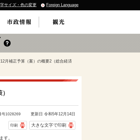
字サイズ・色の変更
Foreign Language
度12月補正予算（案）の概要2（総合経済
策）
更新日 令和5年12月14日
号1028269
大きな文字で印刷
印刷
ます。