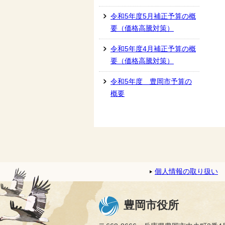
令和5年度5月補正予算の概
要（価格高騰対策）
令和5年度4月補正予算の概
要（価格高騰対策）
令和5年度 豊岡市予算の
概要
個人情報の取り扱い
豊岡市役所