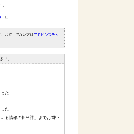
す。
）
です。お持ちでない方は
アドビシステム
。
さい。
かった
かった
ている情報の担当課」までお問い