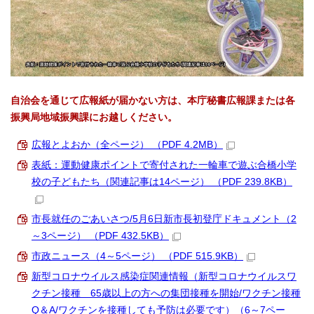
自治会を通じて広報紙が届かない方は、本庁秘書広報課または各
振興局地域振興課にお越しください。
広報とよおか（全ページ） （PDF 4.2MB）
表紙：運動健康ポイントで寄付された一輪車で遊ぶ合橋小学
校の子どもたち（関連記事は14ページ） （PDF 239.8KB）
市長就任のごあいさつ/5月6日新市長初登庁ドキュメント（2
～3ページ） （PDF 432.5KB）
市政ニュース（4～5ページ） （PDF 515.9KB）
新型コロナウイルス感染症関連情報（新型コロナウイルスワ
クチン接種 65歳以上の方への集団接種を開始/ワクチン接種
Q＆A/ワクチンを接種しても予防は必要です）（6～7ペー