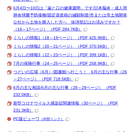
6月4日〜10日は「歯と口の健康週間」です/日本脳炎・成人用
肺炎球菌予防接種/固定資産税の減額制度/市または市土地開発
公社から土地を購入した方へ 抹消登記はお済みですか？
（16～17ページ） （PDF 284.7KB）
くらしの情報1（18～19ページ） （PDF 425.9KB）
くらしの情報2（20～21ページ） （PDF 370.5KB）
くらしの情報3（22～23ページ） （PDF 399.1KB）
7月の保険行事（24～25ページ） （PDF 258.9KB）
つどいの広場（6月）/図書館へ行こう！ 6月の主な行事（26
～27ページ） （PDF 718.5KB）
6月の主な相談/6月の主な行事（28～29ページ） （PDF
232.0KB）
新型コロナウイルス感染症関連情報（30ページ） （PDF
231.3KB）
PC版ビューワ
（外部リンク）