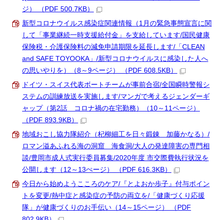
ジ） （PDF 500.7KB）
新型コロナウイルス感染症関連情報（1月の緊急事態宣言に関
して「事業継続一時支援給付金」を支給しています/国民健康
保険税・介護保険料の減免申請期限を延長します/「CLEAN
and SAFE TOYOOKA」/新型コロナウイルスに感染した人へ
の思いやりを）（8～9ページ） （PDF 608.5KB）
ドイツ・スイス代表ボートチームが事前合宿/全国瞬時警報シ
ステムの訓練放送を実施します/マンガで考えるジェンダーギ
ャップ（第2話 コロナ禍の在宅勤務）（10～11ページ）
（PDF 893.9KB）
地域おこし協力隊紹介（杞柳細工を日々鍛錬 加藤かなる）/
ロマン溢あふれる海の洞窟 海食洞/大人の発達障害の専門相
談/豊岡市成人式実行委員募集/2020年度 市交際費執行状況を
公開します（12～13ぺージ） （PDF 616.3KB）
今日から始めようこころのケア/『とよおか歩子』付与ポイン
トを変更/熱中症と感染症の予防の両立を/「健康づくり応援
隊」が健康づくりのお手伝い（14～15ページ） （PDF
802.9KB）